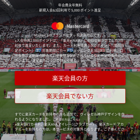
年会費永年無料
新規入会&
3回
利用で
5,000
ポイント進呈
Mastercard
Mastercardブランドはタッチ決済対応です。
※入会特典2,000ポイントは、「楽天e-NAVI」に初回登録が完了した2日
前後で進呈いたします。 また、カード利用特典
3,000
ポイント（期間限
定ポイント）は、対象期間にカードショッピングを
3回
以上ご利用、口
座振替設定期限の時点で口座振替設定がされているなど所定の条件がご
ざいます。
進呈条件について詳しく見る
楽天会員の方
楽天会員でない方
すでに楽天カードをお持ちの方も追加で、ヴィッセル神戸デザインを作
れるようになりました。
ご希望の方はこちら
※楽天銀行カード、楽天ANAマイレージクラブカード、楽天カード アカ
デミーをお持ちの方は、本サービスの対象外となります。ご了承くださ
い。