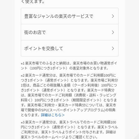
く使えます。
豊富なジャンルの楽天のサービスで
街のお店で
ポイントを交換して
※1 楽天市場でのふるさと納税は、楽天市場のお買い物通常ポイ
ント（100円につき1ポイント）の進呈対象外となります。
※2 楽天カード通常分は、楽天市場でのカードご利用額100円に
つき1ポイント（通常ポイント）となります。楽天市場ご利用分
1倍は、商品ごとの税抜購入金額（クーポン利用後）100円につ
き1ポイント（通常ポイント）となります。楽天カード特典分
は、楽天市場でのカードご利用額（消費税・送料・ラッピング
料除く）100円につき1ポイント（期間限定ポイント）となりま
す。楽天市場ご利用分・楽天カード特典分については、楽天市
場で開催中のSPU(スーパーポイントアッププログラム)の特典
となります。
詳細はこちら＞
※3 楽天カード通常分は、楽天トラベルでのカードご利用額100
円につき1ポイント（通常ポイント）となります。楽天トラベル
ご利用分は、楽天トラベルよりポイント付与されます。詳細は
楽天トラベルのホームページよりご確認ください。