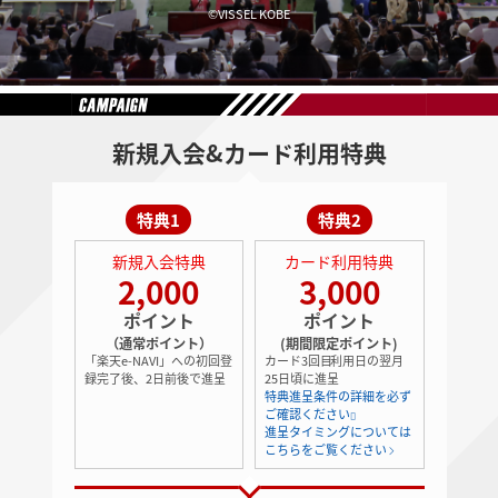
©VISSEL KOBE
新規入会&カード利用特典
特典1
特典2
新規入会特典
カード利用特典
2,000
3,000
ポイント
ポイント
（通常ポイント）
(期間限定ポイント)
「楽天e-NAVI」への初回登
カード
3回目
利用日の翌月
録完了後、2日前後で進呈
25日頃に進呈
特典進呈条件の詳細を必ず
ご確認ください
進呈タイミングについては
こちらをご覧ください