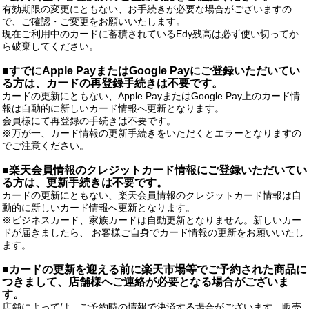
有効期限の変更にともない、お手続きが必要な場合がございますの
で、ご確認・ご変更をお願いいたします。
現在ご利用中のカードに蓄積されているEdy残高は必ず使い切ってか
ら破棄してください。
■すでにApple PayまたはGoogle Payにご登録いただいてい
る方は、カードの再登録手続きは不要です。
カードの更新にともない、Apple PayまたはGoogle Pay上のカード情
報は自動的に新しいカード情報へ更新となります。
会員様にて再登録の手続きは不要です。
※万が一、カード情報の更新手続きをいただくとエラーとなりますの
でご注意ください。
■楽天会員情報のクレジットカード情報にご登録いただいてい
る方は、更新手続きは不要です。
カードの更新にともない、楽天会員情報のクレジットカード情報は自
動的に新しいカード情報へ更新となります。
※ビジネスカード、家族カードは自動更新となりません。新しいカー
ドが届きましたら、 お客様ご自身でカード情報の更新をお願いいたし
ます。
■カードの更新を迎える前に楽天市場等でご予約された商品に
つきまして、店舗様へご連絡が必要となる場合がございま
す。
店舗によっては、ご予約時の情報で決済する場合がございます。販売