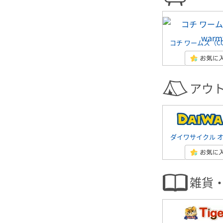
コチ ワームス（CO-
アウ
ダイワサイクル 
雑貨