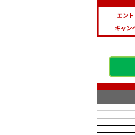
エント
キャン