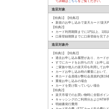
て詳細は
こちら
をご覧ください。
進呈対象
【特典1】【特典2】
新規のお申し込みで楽天カード/楽天P
【特典2】
カード利用期限までに1円以上、1回以
口座登録期限までに口座登録を完了
進呈対象外
【特典1】【特典2】
過去お申し込み履歴があり、カード
すでにカードをお持ちの方（お申し
ご家族や他人の楽天IDを利用してお
カードお申し込み時の審査において
本カード会員様が弊社会員規約(第1
重複お申し込みの場合
カードを受け取っていない場合
【特典2】
楽天市場でのお買い物時に全額ポイン
キャッシングのご利用分およびATM
明細書発行費用
カード年会費（ETCカード年会費など