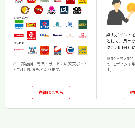
楽天ポイントを
として、月々
グご利用分）
※ 50～最大50
※ 一部店舗・商品・サービスは楽天ポイン
で、1ポイント
トご利用対象外となります。
す。
詳細はこちら
詳