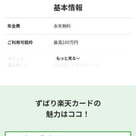
基本情報
年会費
永年無料
ご利用可能枠
最高100万円
もっと見る
ポイント
1％還元
還元率
※1
(100円につき1ポイント)
ずばり楽天カードの
魅力はココ！