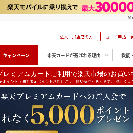
楽
法人・加盟店の方
カード申込・
キャンペーン
楽天カードが選ばれる理由
機能
プレミアムカードご利用で
楽天市場のお買い
るポイント（期間限定ポイント含む）には上限や条件があります。
詳しくはこ