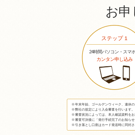
お申
ステップ 1
24時間パソコン・スマ
カンタン申し込み
※
年末年始、ゴールデンウィーク、連休の
※
弊社の規定により入会審査を行います。
※
審査状況によっては、本人確認資料をお
※
審査可決後に「発行手続完了のお知らせ
※
引き落とし口座はカード発送時に同封さ