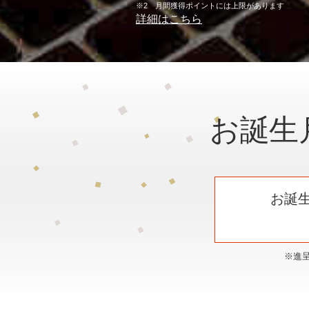
※2 月間獲得ポイントには上限があります
詳細はこちら
お誕生
お誕
※進