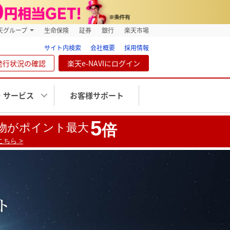
天グループ
生命保険
証券
銀行
楽天市場
サイト内検索
会社概要
採用情報
発行状況の確認
楽天e-NAVIにログイン
・サービス
お客様サポート
5
物がポイント最大
倍
ちら >