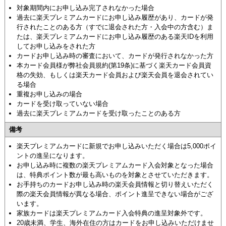
対象期間内にお申し込み完了されなかった場合
過去に楽天プレミアムカードにお申し込み履歴があり、カードが発
行されたことのある方（すでに退会された方・入会中の方含む）ま
たは、楽天プレミアムカードにお申し込み履歴のある楽天IDを利用
してお申し込みをされた方
カードお申し込み時の審査において、カードが発行されなかった方
本カード会員様が弊社会員規約(第19条)に基づく楽天カード会員資
格の失効、もしくは楽天カード会員および楽天会員を退会されてい
る場合
重複お申し込みの場合
カードを受け取っていない場合
過去に楽天プレミアムカードを受け取ったことのある方
備考
楽天プレミアムカードに新規でお申し込みいただく場合は5,000ポイ
ントの進呈になります。
お申し込み時に複数の楽天プレミアムカード入会対象となった場合
は、特典ポイント数が最も高いものを対象とさせていただきます。
お手持ちのカードお申し込み時の楽天会員情報と切り替えいただく
際の楽天会員情報が異なる場合、ポイント進呈できない場合がござ
います。
家族カードは楽天プレミアムカード入会特典の進呈対象外です。
20歳未満、学生、海外在住の方はカードをお申し込みいただけませ