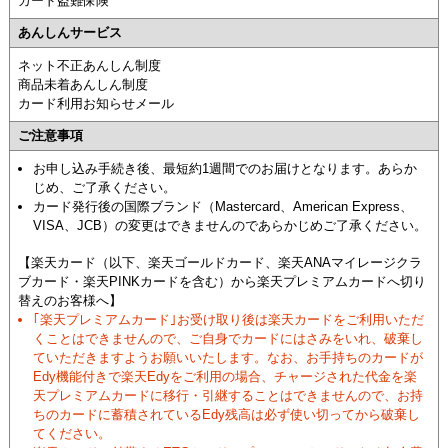
カード盗難保険
あんしんサービス
ネット不正あんしん制度
商品未着あんしん制度
カード利用お知らせメール
ご注意事項
お申し込み手続き後、最短約1週間でのお届けとなります。あらか
じめ、ご了承ください。
カード発行後の国際ブランド（Mastercard、American Express、
VISA、JCB）の変更はできませんのであらかじめご了承ください。
【楽天カード（以下、楽天ゴールドカード、楽天ANAマイレージクラ
ブカード・楽天PINKカードを含む）から楽天プレミアムカードへ切り
替えのお客様へ】
｢楽天プレミアムカード｣お受け取り後は楽天カードをご利用いただ
くことはできませんので、ご自身でカードにはさみをいれ、破棄し
ていただきますようお願いいたします。なお、お手持ちのカードが
Edy機能付きで楽天Edyをご利用の場合、チャージされた代金を楽
天プレミアムカードに移行・引継することはできませんので、お持
ちのカードに蓄積されているEdy残高は必ず使い切ってから破棄し
てください。