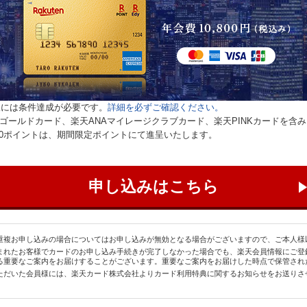
呈には条件達成が必要です。
詳細を必ずご確認ください。
天ゴールドカード、楽天ANAマイレージクラブカード、楽天PINKカードを含
,000ポイントは、期間限定ポイントにて進呈いたします。
申し込みはこちら
重複お申し込みの場合についてはお申し込みが無効となる場合がございますので、ご本人様
まれたお客様でカードのお申し込み手続きが完了しなかった場合でも、楽天会員情報にご登
る重要なご案内をお届けすることがございます。重要なご案内をお届けした時点で保管され
ただいた会員様には、楽天カード株式会社よりカード利用特典に関するお知らせをお送りさ