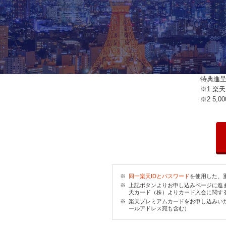
特典進
※1 楽
※2 5
※
同一楽天IDとパスワード
を使用した、
※
上記ボタンよりお申し込みページに進
天カード（株）よりカード入会に関す
※
楽天プレミアムカードをお申し込みい
ールアドレス宛も含む）