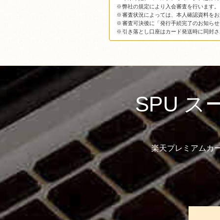
※
弊社の規定により入会審査を行います。
※
審査状況によっては、本人確認資料をお
※
審査可決後に「発行手続完了のお知らせ
※
引き落とし口座はカード発送時に同封さ
SPU 
楽天プレミアムカ