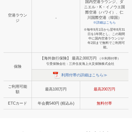
国内空港ラウンジ、ダ
ニエル・K・イノウエ国
際空港（ハワイ）、仁
空港ラウン
川国際空港（韓国）
-
ジ
※詳細はこちら
※毎年9月1日から翌年8月31
日を1年間とし、この期間
中に国内空港ラウンジが
年2回まで無料でご利用可
能。
【海外旅行保険】 最高2,000万円
（※利用付帯）
引受保険会社：三井住友海上火災保険株式会社
保険
利用付帯の詳細はこちら≫
ご利用可能
最高100万円
最高200万円
額
ETCカード
年会費540円 (税込み)
無料付帯