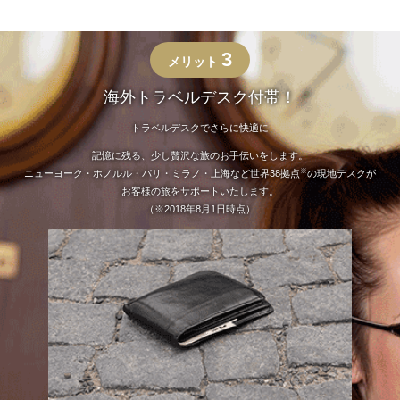
3
メリット
海外トラベルデスク付帯！
トラベルデスクでさらに快適に
記憶に残る、少し贅沢な旅のお手伝いをします。
※
ニューヨーク・ホノルル・パリ・ミラノ・上海など世界38拠点
の現地デスクが
お客様の旅をサポートいたします。
（※2018年8月1日時点）