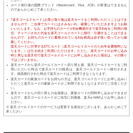
カード発行後の国際ブランド（Mastercard、Visa、JCB）の変更はできません
のであらかじめご了承ください。
｢楽天ゴールドカード｣お受け取り後は楽天カードをご利用いただくことはでき
ませんので、ご自身でカードにはさみをいれ、破棄していただきますようお願
いいたします。なお、お手持ちのカードがEdy機能付きで楽天Edyをご利用の場
合、チャージされた代金を楽天ゴールドカードに移行・引継することはできま
せんので、お持ちのカードに蓄積されているEdy残高は必ず使い切ってから破
棄してください。
楽天カードに付帯するETCカード（楽天ゴールドカードのため年会費無料にな
ります。）は引き続きご利用いただけます。ただし、楽天カードのお申し込み
時と異なる楽天IDで楽天ゴールドカードにお申し込みされた場合は、その限り
ではございません。
楽天カードから楽天ゴールドカードへ切り替え後、楽天ゴールドカードをご利
用いただいた時点で楽天カードの残高は、楽天ゴールドカードへ移行されま
す。残高移行された時点で楽天カードはご利用できなくなります。
楽天カードの家族カードをお持ちの方は、楽天ゴールドカードにお申し込みい
ただくと楽天カードの家族カードがご利用できなくなりますのでご注意くださ
い。
楽天カードからの切り替えの会員様は、家族カードの同時申し込みができませ
んので、楽天ゴールドカードがご自宅に到着後、楽天e-NAVIよりお申し込みく
ださい。
※ 楽天ゴールドカードのサービスは変更する場合がございます。あらかじめご了
承ください