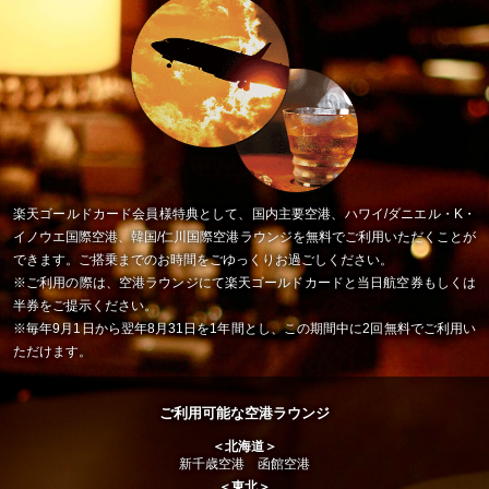
楽天ゴールドカード会員様特典として、国内主要空港、ハワイ/ダニエル・K・
イノウエ国際空港、韓国/仁川国際空港ラウンジを無料でご利用いただくことが
できます。ご搭乗までのお時間をごゆっくりお過ごしください。
※ご利用の際は、空港ラウンジにて楽天ゴールドカードと当日航空券もしくは
半券をご提示ください。
※毎年9月1日から翌年8月31日を1年間とし、この期間中に2回無料でご利用い
ただけます。
ご利用可能な空港ラウンジ
＜北海道＞
新千歳空港 函館空港
＜東北＞