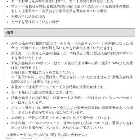
カードお申し込み時の審査において、カードが発行されなかった方
本カード会員様が弊社会員規約(第19条)に基づく楽天カード会員資格の失効、
もしくは楽天カード会員および楽天会員を退会されている場合
重複お申し込みの場合
カードを受け取っていない場合
備考
お申し込み時に複数の楽天ゴールドカード入会キャンペーンの対象となった場
合は、特典ポイント数が最も高いものを対象とさせていただきます。
楽天カードに新規ご入会の場合には、本特典とは別に新規入会特典2,000ポイン
トを進呈いたします。
新規入会特典2,000ポイントはカード発行日より半年以内に楽天e-NAVIよりお受
け取りが必要です。
お受け取り方法は
こちら
をご覧ください。
※「楽天e-NAVI」から受け取り手続きを行っていただきませんと､新規入会特典
2,000ポイントは獲得できません。
家族カードは楽天ゴールドカード入会特典の進呈対象外です。
カード発行には所定の審査がございます。
特典が進呈される口座は、対象カード入会時にご登録されているスーパーポイ
ント口座となります。
ポイント進呈までに楽天カード会員および楽天会員登録の情報変更があった場
合、ポイント進呈ができない場合がございます。
本企画は、予告なく変更・中止させていただく場合がございます。
年末年始、ゴールデンウィーク、連休のお申し込みについては、通常よりもお
届けが遅れる場合がございます。あらかじめご了承ください。
＜楽天カードのお申し込みに関するお問い合わせ先＞