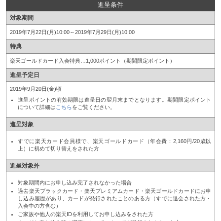
進呈条件
対象期間
2019年7月22日(月)10:00～2019年7月29日(月)10:00
特典
楽天ゴールドカード入会特典…1,000ポイント（期間限定ポイント）
進呈予定日
2019年9月20日(金)頃
進呈ポイントの有効期限は進呈日の翌月末までとなります。期間限定ポイント
について詳細は
こちら
をご覧ください。
進呈対象
すでに楽天カード会員様で、楽天ゴールドカード（年会費：2,160円/20歳以
上）に初めて切り替えをされた方
進呈対象外
対象期間内にお申し込み完了されなかった場合
過去楽天ブラックカード・楽天プレミアムカード・楽天ゴールドカードにお申
し込み履歴があり、カードが発行されたことのある方（すでに退会された方・
入会中の方含む）
ご家族や他人の楽天IDを利用してお申し込みをされた方