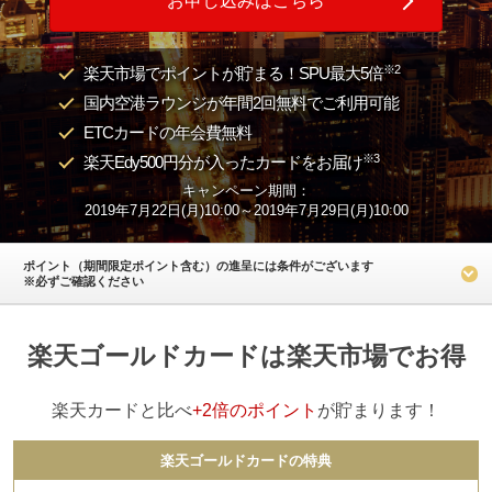
お申し込みはこちら
※2
楽天市場でポイントが貯まる！SPU最大5倍
国内空港ラウンジが年間2回無料でご利用可能
ETCカードの年会費無料
※3
楽天Edy500円分が入ったカードをお届け
キャンペーン期間：
2019年7月22日(月)10:00～2019年7月29日(月)10:00
ポイント（期間限定ポイント含む）の進呈には条件がございます
※必ずご確認ください
楽天ゴールドカードは楽天市場でお得
楽天カードと比べ
+2倍のポイント
が貯まります！
楽天ゴールドカードの特典