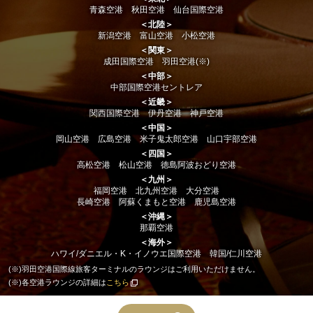
青森空港 秋田空港 仙台国際空港
＜北陸＞
新潟空港 富山空港 小松空港
＜関東＞
成田国際空港 羽田空港(※)
＜中部＞
中部国際空港セントレア
＜近畿＞
関西国際空港 伊丹空港 神戸空港
＜中国＞
岡山空港 広島空港 米子鬼太郎空港 山口宇部空港
＜四国＞
高松空港 松山空港 徳島阿波おどり空港
＜九州＞
福岡空港 北九州空港 大分空港
長崎空港 阿蘇くまもと空港 鹿児島空港
＜沖縄＞
那覇空港
＜海外＞
ハワイ/ダニエル・K・イノウエ国際空港 韓国/仁川空港
(※)羽田空港国際線旅客ターミナルのラウンジはご利用いただけません。
(※)各空港ラウンジの詳細は
こちら