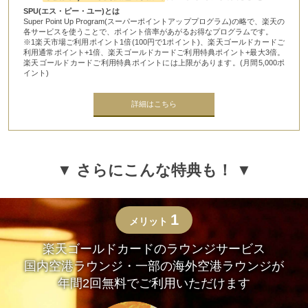
SPU(エス・ピー・ユー)とは
Super Point Up Program(スーパーポイントアッププログラム)の略で、楽天の
各サービスを使うことで、ポイント倍率があがるお得なプログラムです。
※1楽天市場ご利用ポイント1倍(100円で1ポイント)、楽天ゴールドカードご
利用通常ポイント+1倍、楽天ゴールドカードご利用特典ポイント+最大3倍。
楽天ゴールドカードご利用特典ポイントには上限があります。(月間5,000ポ
イント)
詳細はこちら
▼ さらにこんな特典も！ ▼
1
メリット
楽天ゴールドカードのラウンジサービス
国内空港ラウンジ・一部の海外空港ラウンジが
年間2回無料でご利用いただけます