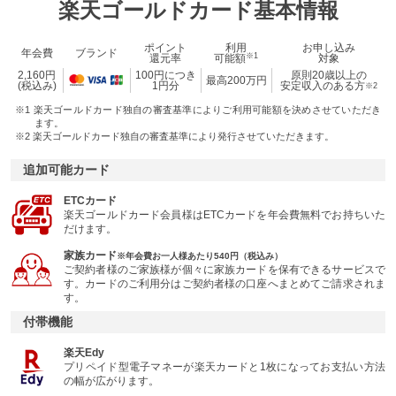
楽天ゴールドカード基本情報
ポイント
利用
お申し込み
年会費
ブランド
※1
還元率
可能額
対象
2,160円
100円につき
原則20歳以上の
最高200万円
(税込み)
1円分
安定収入のある方
※2
※1 楽天ゴールドカード独自の審査基準によりご利用可能額を決めさせていただき
ます。
※2 楽天ゴールドカード独自の審査基準により発行させていただきます。
追加可能カード
ETCカード
楽天ゴールドカード会員様はETCカードを年会費無料でお持ちいた
だけます。
家族カード
※年会費お一人様あたり540円（税込み）
ご契約者様のご家族様が個々に家族カードを保有できるサービスで
す。カードのご利用分はご契約者様の口座へまとめてご請求されま
す。
付帯機能
楽天Edy
プリペイド型電子マネーが楽天カードと1枚になってお支払い方法
の幅が広がります。