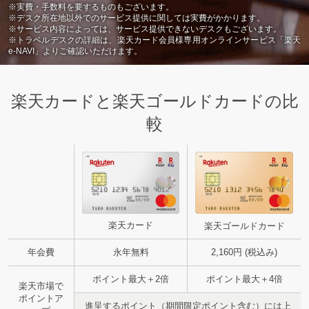
※実費・手数料を要するものもございます。
※デスク所在地以外でのサービス提供に関しては実費がかかります。
※サービス内容によっては、サービス提供できないデスクもございます。
※トラベルデスクの詳細は、楽天カード会員様専用オンラインサービス「楽天
e-NAVI」よりご確認いただけます。
楽天カードと楽天ゴールドカードの比
較
楽天カード
楽天ゴールドカード
年会費
永年無料
2,160円 (税込み)
ポイント最大＋2倍
ポイント最大＋4倍
楽天市場で
ポイントア
進呈するポイント（期間限定ポイント含む）には上