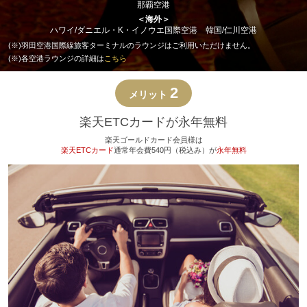
那覇空港
＜海外＞
ハワイ/ダニエル・K・イノウエ国際空港 韓国/仁川空港
(※)羽田空港国際線旅客ターミナルのラウンジはご利用いただけません。
(※)各空港ラウンジの詳細は
こちら
2
メリット
楽天ETCカードが永年無料
楽天ゴールドカード会員様は
楽天ETCカード
通常年会費540円（税込み）が
永年無料