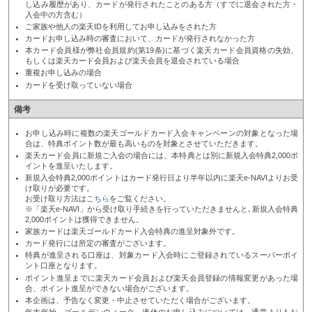
し込み履歴があり、カードが発行されたことのある方（すでに退会された方・
入会中の方含む）
ご家族や他人の楽天IDを利用してお申し込みをされた方
カードお申し込み時の審査において、カードが発行されなかった方
本カード会員様が弊社会員規約(第19条)に基づく楽天カード会員資格の失効、
もしくは楽天カード会員および楽天会員を退会されている場合
重複お申し込みの場合
カードを受け取っていない場合
備考
お申し込み時に複数の楽天ゴールドカード入会キャンペーンの対象となった場
合は、特典ポイント数が最も高いものを対象とさせていただきます。
楽天カード会員に新規ご入会の場合には、本特典とは別に新規入会特典2,000ポ
イントを進呈いたします。
新規入会特典2,000ポイントはカード発行日より半年以内に楽天e-NAVIよりお受
け取りが必要です。
お受け取り方法は
こちら
をご覧ください。
※「楽天e-NAVI」から受け取り手続きを行っていただきませんと､新規入会特典
2,000ポイントは獲得できません。
家族カードは楽天ゴールドカード入会特典の進呈対象外です。
カード発行には所定の審査がございます。
特典が進呈される口座は、対象カード入会時にご登録されているスーパーポイ
ント口座となります。
ポイント進呈までに楽天カード会員および楽天会員登録の情報変更があった場
合、ポイント進呈ができない場合がございます。
本企画は、予告なく変更・中止させていただく場合がございます。