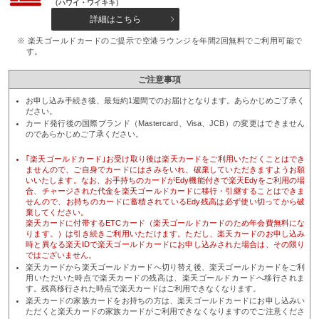
（ハワイ・ワイキキ）
詳細はこちら
※ 楽天ゴールドカードのご提示で空港ラウンジを年間2回無料でご利用可能で
す。
ご注意事項
お申し込み手続き後、最短約1週間でのお届けとなります。あらかじめご了承く
ださい。
カード発行後の国際ブランド（Mastercard、Visa、JCB）の変更はできません
のであらかじめご了承ください。
｢楽天ゴールドカード｣お受け取り後は楽天カードをご利用いただくことはでき
ませんので、ご自身でカードにはさみをいれ、破棄していただきますようお願
いいたします。なお、お手持ちのカードがEdy機能付きで楽天Edyをご利用の場
合、チャージされた代金を楽天ゴールドカードに移行・引継することはできま
せんので、お持ちのカードに蓄積されているEdy残高は必ず使い切ってから破
棄してください。
楽天カードに付帯するETCカード（楽天ゴールドカードのため年会費無料にな
ります。）は引き続きご利用いただけます。ただし、楽天カードのお申し込み
時と異なる楽天IDで楽天ゴールドカードにお申し込みされた場合は、その限り
ではございません。
楽天カードから楽天ゴールドカードへ切り替え後、楽天ゴールドカードをご利
用いただいた時点で楽天カードの残高は、楽天ゴールドカードへ移行されま
す。残高移行された時点で楽天カードはご利用できなくなります。
楽天カードの家族カードをお持ちの方は、楽天ゴールドカードにお申し込みい
ただくと楽天カードの家族カードがご利用できなくなりますのでご注意くださ