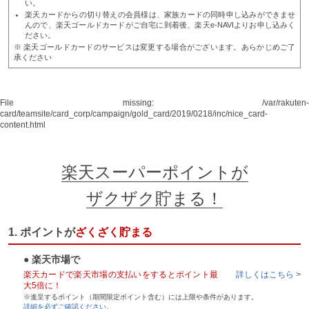
い。
楽天カードからの切り替えの会員様は、家族カードの同時申し込みができませ
んので、楽天ゴールドカードがご自宅に到着後、楽天e-NAVIよりお申し込みく
ださい。
※ 楽天ゴールドカードのサービスは変更する場合がございます。あらかじめご了
承ください
File missing: /var/rakuten-
card/teamsite/card_corp/campaign/gold_card/2019/0218/inc/nice_card-
content.html
楽天スーパーポイントが
ザクザク貯まる！
1. ポイントが
ざくざく貯まる
● 楽天市場で
楽天カードで楽天市場の支払いをするとポイント最
詳しくはこちら >
大5倍に！
※進呈するポイント（期間限定ポイント含む）には上限や条件があります。
詳細を必ずご確認ください。