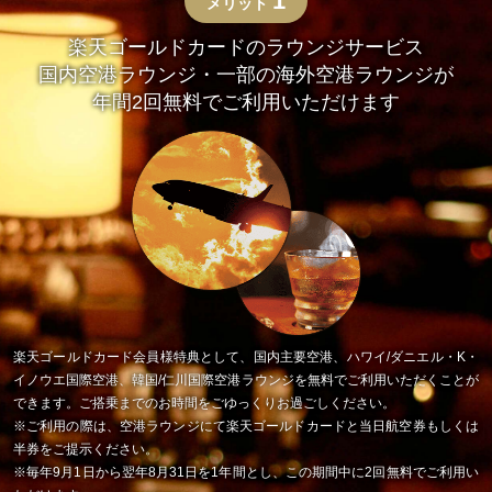
1
メリット
楽天ゴールドカードのラウンジサービス
国内空港ラウンジ・一部の海外空港ラウンジが
年間2回無料でご利用いただけます
楽天ゴールドカード会員様特典として、国内主要空港、ハワイ/ダニエル・K・
イノウエ国際空港、韓国/仁川国際空港ラウンジを無料でご利用いただくことが
できます。ご搭乗までのお時間をごゆっくりお過ごしください。
※ご利用の際は、空港ラウンジにて楽天ゴールドカードと当日航空券もしくは
半券をご提示ください。
※毎年9月1日から翌年8月31日を1年間とし、この期間中に2回無料でご利用い