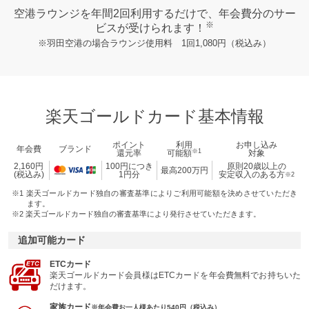
空港ラウンジを年間2回利用するだけで、年会費分のサー
※
ビスが受けられます！
※羽田空港の場合ラウンジ使用料 1回1,080円（税込み）
楽天ゴールドカード基本情報
ポイント
利用
お申し込み
年会費
ブランド
※1
還元率
可能額
対象
2,160円
100円につき
原則20歳以上の
最高200万円
(税込み)
1円分
安定収入のある方
※2
※1 楽天ゴールドカード独自の審査基準によりご利用可能額を決めさせていただき
ます。
※2 楽天ゴールドカード独自の審査基準により発行させていただきます。
追加可能カード
ETCカード
楽天ゴールドカード会員様はETCカードを年会費無料でお持ちいた
だけます。
家族カード
※年会費お一人様あたり540円（税込み）