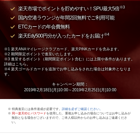
※3
楽天市場でポイントを貯めやすい！SPU最大5倍
国内空港ラウンジが年間2回無料でご利用可能
ETCカードの年会費無料
※4
楽天Edy500円分が入ったカードをお届け
※1 楽天ANAマイレージクラブカード、楽天PINKカードを含みます。
※2 期間限定ポイントで進呈いたします。
※3 進呈するポイント（期間限定ポイント含む）には上限や条件があります。
詳細はこちら。
※4 楽天ゴールドカードを追加でお申し込みをされた場合は対象外となりま
す。
キャンペーン期間：
2019年2月18日(月)10:00～2019年2月25日(月)10:00
※ 特典進呈には条件達成が必要です。
詳細を必ずご確認ください。
※
同一楽天IDとパスワード
を使用した、重複お申し込みの場合についてはお申し込みが
無効となる場合がございますので、ご本人様以外からのお申し込みはご遠慮くださ
い。