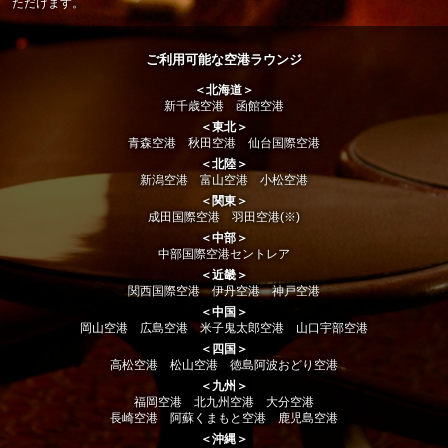
ただけます。
ご利用可能な空港ラウンジ
＜北海道＞
新千歳空港 函館空港
＜東北＞
青森空港 秋田空港 仙台国際空港
＜北陸＞
新潟空港 富山空港 小松空港
＜関東＞
成田国際空港 羽田空港(※)
＜中部＞
中部国際空港セントレア
＜近畿＞
関西国際空港 伊丹空港 神戸空港
＜中国＞
岡山空港 広島空港 米子鬼太郎空港 山口宇部空港
＜四国＞
高松空港 松山空港 徳島阿波おどり空港
＜九州＞
福岡空港 北九州空港 大分空港
長崎空港 阿蘇くまもと空港 鹿児島空港
＜沖縄＞