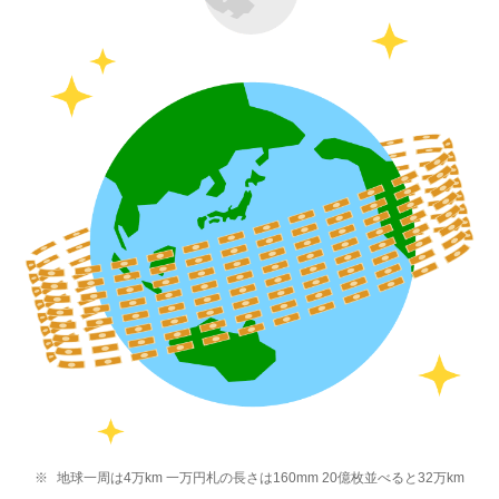
地球一周は4万km 一万円札の長さは160mm 20億枚並べると32万km