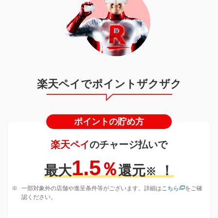
楽天ペイでポイントザクザク
ポイントの貯め方
楽天ペイ
のチャージ払いで
1.5
％
最大
還元
！
※
一部対象外の店舗や進呈条件等がございます。詳細は
こちら
をご確
認ください。