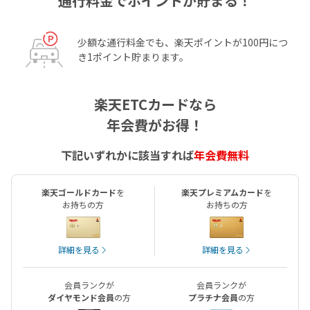
通行料金でポイントが貯まる！
少額な通行料金でも、楽天ポイントが100円につ
き1ポイント貯まります。
楽天ETCカードなら
年会費がお得！
下記いずれかに該当すれば
年会費無料
楽天ゴールド
カード
を
楽天プレミアム
カード
を
お持ちの方
お持ちの方
詳細を見る
詳細を見る
会員ランクが
会員ランクが
ダイヤモンド会員
の方
プラチナ会員
の方