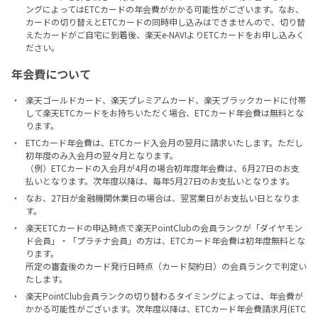
ングによってはETCカードの年会費がかかる可能性がございます。なお、
カードの切り替えとETCカードの同時申し込みはできませんので、切り替
えたカードがご自宅に到着後、楽天e-NAVIよりETCカードをお申し込みく
ださい。
年会費について
楽天ゴールドカード、楽天プレミアムカード、楽天ブラックカードに付帯
して楽天ETCカードをお持ちいただく場合、ETCカード年会費は無料とな
ります。
ETCカード年会費は、ETCカード入会月の翌月に請求いたします。ただし
初年度のみ入会月の翌々月となります。
（例）ETCカードの入会月が4月の場合初年度年会費は、6月27日のお支
払いとなります。次年度以降は、毎年5月27日のお支払いとなります。
なお、27日が金融機関休業日の場合は、翌営業日がお支払い日となりま
す。
楽天ETCカードの申込時点で楽天PointClubの会員ランクが「ダイヤモン
ド会員」・「プラチナ会員」の方は、ETCカード年会費は初年度無料とな
ります。
所定の審査後のカード発行日時点（カード契約日）の会員ランクで判定い
たします。
楽天PointClub会員ランクの切り替わるタイミングによっては、年会費が
かかる可能性がございます。次年度以降は、ETCカード年会費請求月(ETC