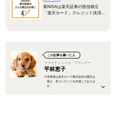
新NISAは楽天証券の投信積立
「楽天カード」クレジット決済が
おトク！メリットや旧NISAとの
変更点も解説
この記事を書いた人
ファイナンシャル・プランナー
平林恵子
※本著者は楽天カード株式会社の委託を
受け、本コンテンツを作成しておりま
す。
人事労務関係の仕事からライターへ転身。経験を
活かしてコラム執筆を行っています。2017年、見
識を深めるためにFPの資格を取得しました。税金