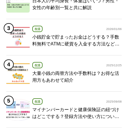
日本人の平均身長・体重はいくつ？男性・
女性の年齢別一覧と共に解説
生活
2026/01/06
小銭貯金で貯まったお金はどうする？手数
料無料でATMに硬貨を入金する方法など紹
介
生活
2025/12/25
大量小銭の両替方法や手数料は？お得な活
用方もあわせて紹介
生活
2025/09/08
マイナンバーカードと健康保険証の紐づけ
はどこでする？登録方法や使い方について
詳しく解説！