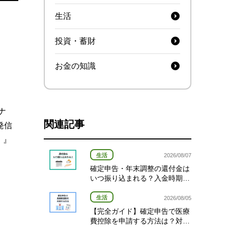
生活
投資・蓄財
お金の知識
ナ
関連記事
発信
）』
生活
2026/08/07
確定申告・年末調整の還付金は
いつ振り込まれる？入金時期と
対象者を確認！
生活
2026/08/05
【完全ガイド】確定申告で医療
費控除を申請する方法は？対象