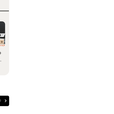
o
が
特
を