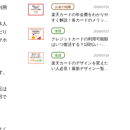
経費や期限を解説
利用
お金の知識
2026/07/31
楽天カードの年会費をわかりや
すく解説！各カードのメリット
本人
と選び方
だり
生活
2026/07/27
クレジットカードの利用可能額
マホ
はいつ復活する？1回払い・分
割払い・リボ払い別の復活タイ
ミング完全ガイド
生活
2026/07/24
楽天カードのデザインを変えた
い人必見！最新デザイン一覧と
す。
変更方法を解説
近は
用で
すく