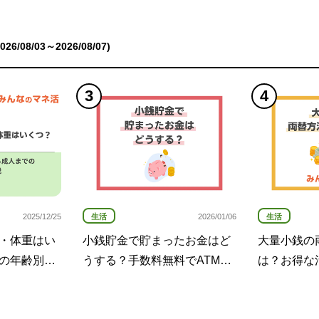
6/08/03～2026/08/07)
生活
生活
2025/12/25
2026/01/06
・体重はい
小銭貯金で貯まったお金はど
大量小銭の
の年齢別一
うする？手数料無料でATMに
は？お得な
硬貨を入金する方法など紹介
紹介