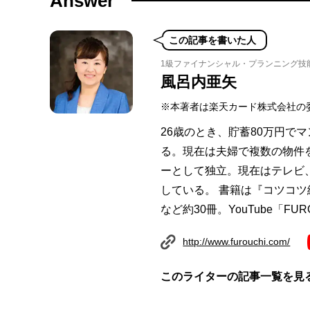
Answer
この記事を書いた人
1級ファイナンシャル・プランニング技
風呂内亜矢
※本著者は楽天カード株式会社の
26歳のとき、貯蓄80万円で
る。現在は夫婦で複数の物件を
ーとして独立。現在はテレビ
している。 書籍は『コツコツ
など約30冊。YouTube「FUR
http://www.furouchi.com/
このライターの記事一覧を見