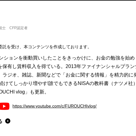
能士 CFP認定者
委託を受け、本コンテンツを作成しております。
マンションを衝動買いしたことをきっかけに、お金の勉強を始め
保有し賃料収入を得ている。2013年ファイナンシャルプラン
、ラジオ、雑誌、新聞などで「お金に関する情報」を精力的に
続けてしっかり増やす!誰でもできるNISAの教科書（ナツメ社
OUCHI vlog」も更新。
https://www.youtube.com/c/FUROUCHIvlog/
る