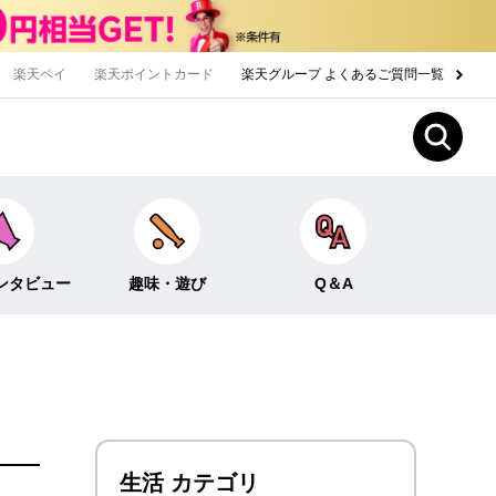
楽天ペイ
楽天ポイントカード
楽天グループ よくあるご質問一覧
ンタビュー
趣味・遊び
Q＆A
Fun！なこと
ライフイベント
ー
クイズ
生活
みんなのホンネ
投資・貯蓄
生活 カテゴリ
お金の知識