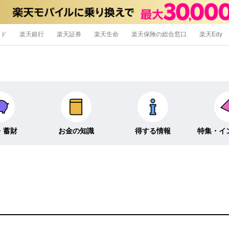
ード
楽天銀行
楽天証券
楽天生命
楽天保険の総合窓口
楽天Edy
・蓄財
お金の知識
得する情報
特集・イ
信託
経済キーワード
ポイ活・節約術
特集
外貨預金
そのほか
キャンペーン
インタビュ
そのほか投資