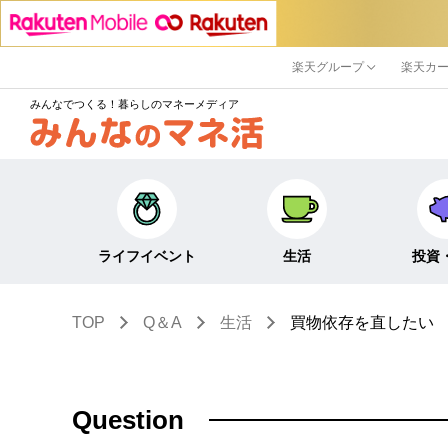
楽天グループ
楽天カ
みんなでつくる！暮らしのマネーメディア
ライフイベント
生活
投資
TOP
Q＆A
生活
買物依存を直したい
キャリア・働き方
キャッシュレス
株式・投資
結婚・出産・子育て・
節約・家計
定期預金・
教育
貯蓄
NISA
Question
生活・住まい
税金・控除・給付金
iDeCo・