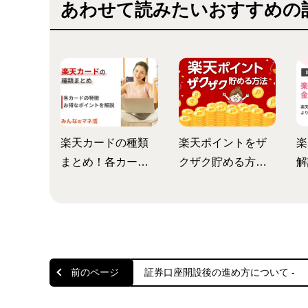
あわせて読みたいおすすめの
楽天カードの種類
楽天ポイントをザ
楽
まとめ！各カード
クザク貯める方法
解
の特徴とお得なポ
は？基本の貯め方
利
イントとは？
から無料でコツコ
ザ
ツ貯める方法まで
詳しく解説
証券口座開設後の進め方について -