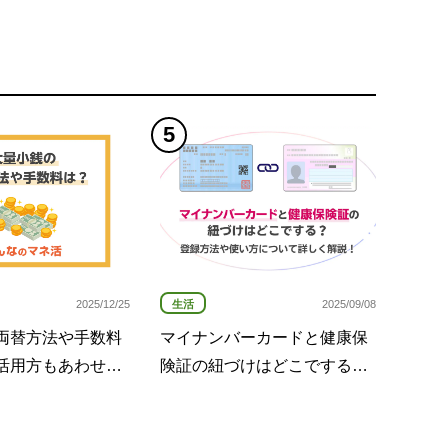
生活
2025/12/25
2025/09/08
両替方法や手数料
マイナンバーカードと健康保
活用方もあわせて
険証の紐づけはどこでする？
登録方法や使い方について詳
しく解説！