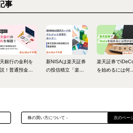
記事
天銀行の金利を
新NISAは楽天証券
楽天証券でiDeC
説！普通預金金
の投信積立「楽天
を始めるには何
をUPさせる裏ワ
カード」クレジッ
必要？iDeCoの
も！？
ト決済がおトク！
徴や注意点など
メリットや旧NISA
解説
との変更点も解説
株の買い方について -