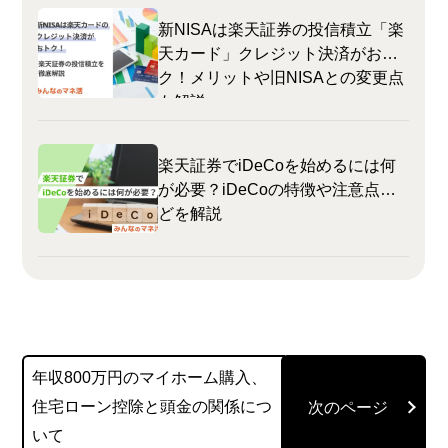
新NISAは楽天証券の投信積立「楽
天カード」クレジット決済がおト
ク！メリットや旧NISAとの変更点
も解説
楽天証券でiDeCoを始めるには何
が必要？iDeCoの特徴や注意点な
どを解説
年収800万円のマイホーム購入、
住宅ローン控除と頭金の関係につ
いて