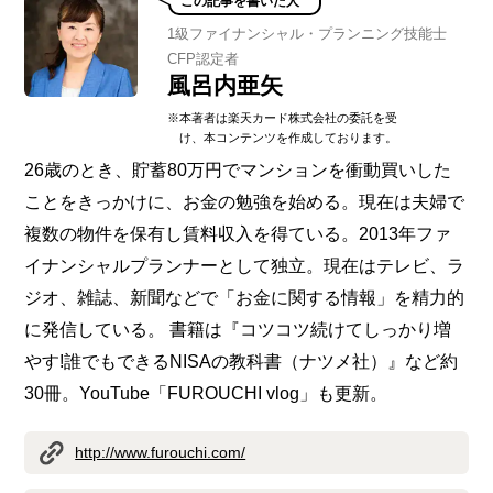
この記事を書いた人
1級ファイナンシャル・プランニング技能士
CFP認定者
風呂内亜矢
※本著者は楽天カード株式会社の委託を受
け、本コンテンツを作成しております。
26歳のとき、貯蓄80万円でマンションを衝動買いした
ことをきっかけに、お金の勉強を始める。現在は夫婦で
複数の物件を保有し賃料収入を得ている。2013年ファ
イナンシャルプランナーとして独立。現在はテレビ、ラ
ジオ、雑誌、新聞などで「お金に関する情報」を精力的
に発信している。 書籍は『コツコツ続けてしっかり増
やす!誰でもできるNISAの教科書（ナツメ社）』など約
30冊。YouTube「FUROUCHI vlog」も更新。
http://www.furouchi.com/