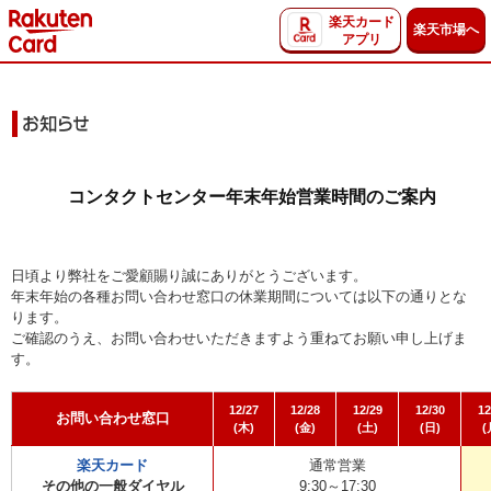
楽天カード
楽天市場へ
アプリ
コンタクトセンター年末年始営業時間のご案内
日頃より弊社をご愛顧賜り誠にありがとうございます。
年末年始の各種お問い合わせ窓口の休業期間については以下の通りとな
ります。
ご確認のうえ、お問い合わせいただきますよう重ねてお願い申し上げま
す。
12/27
12/28
12/29
12/30
12
お問い合わせ窓口
(木)
(金)
(土)
(日)
(
楽天カード
通常営業
その他の一般ダイヤル
9:30～17:30