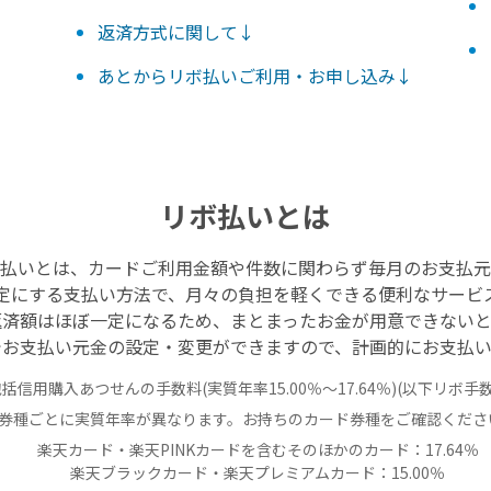
返済方式に関して↓
あとからリボ払いご利用・お申し込み↓
リボ払いとは
払いとは、カードご利用金額や件数に関わらず毎月のお支払元
定にする支払い方法で、月々の負担を軽くできる便利なサービ
返済額はほぼ一定になるため、まとまったお金が用意できないと
でお支払い元金の設定・変更ができますので、計画的にお支払い
信用購入あつせんの手数料(実質年率15.00％～17.64％)(以下リボ手
券種ごとに実質年率が異なります。お持ちのカード券種をご確認くださ
楽天カード・楽天PINKカードを含むそのほかのカード：17.64％
楽天ブラックカード・楽天プレミアムカード：15.00％