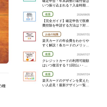
確定申告・年末調整の還付金は
いつ振り込まれる？入金時期と
対象者を確認！
生活
2026/08/05
【完全ガイド】確定申告で医療
費控除を申請する方法は？対象
経費や期限を解説
お金の知識
2026/07/31
楽天カードの年会費をわかりや
すく解説！各カードのメリット
と選び方
生活
2026/07/27
クレジットカードの利用可能額
はいつ復活する？1回払い・分
割払い・リボ払い別の復活タイ
ミング完全ガイド
生活
2026/07/24
楽天カードのデザインを変えた
い人必見！最新デザイン一覧と
の種
変更方法を解説