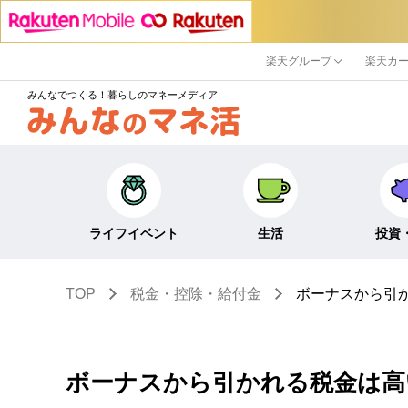
楽天グループ
楽天カ
みんなでつくる！暮らしのマネーメディア
ライフイベント
生活
投資
TOP
税金・控除・給付金
ボーナスから引
キャリア・働き方
キャッシュレス
株式・投資
結婚・出産・子育て・
節約・家計
定期預金・
教育
貯蓄
NISA
ボーナスから引かれる税金は高
生活・住まい
税金・控除・給付金
iDeCo・