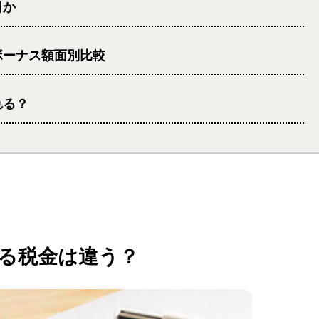
目か
ボーナス額面別比較
れる？
る税金は違う？