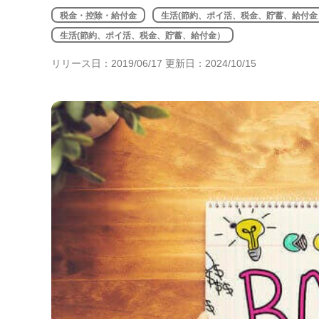
年金・老後・相続
税金・控除・給付金
生活(節約、ポイ活、税金、貯蓄、給付金
健康・身体・保険
生活(節約、ポイ活、税金、貯蓄、給付金）
リリース日：2019/06/17 更新日：2024/10/15