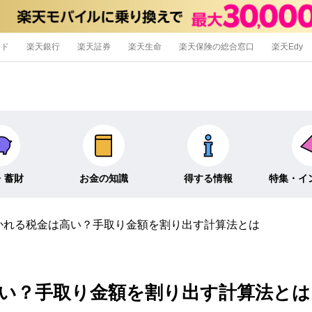
ード
楽天銀行
楽天証券
楽天生命
楽天保険の総合窓口
楽天Edy
・蓄財
お金の知識
得する情報
特集・イ
かれる税金は高い？手取り金額を割り出す計算法とは
信託
経済キーワード
ポイ活・節約術
特集
外貨預金
そのほか
キャンペーン
インタビュ
い？手取り金額を割り出す計算法とは
そのほか投資