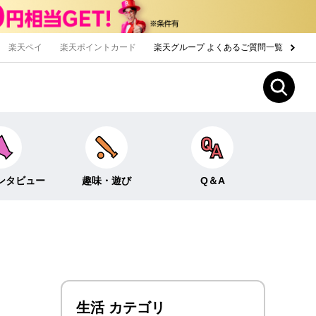
楽天ペイ
楽天ポイントカード
楽天グループ よくあるご質問一覧
ンタビュー
趣味・遊び
Q＆A
Fun！なこと
ライフイベント
ー
クイズ
生活
みんなのホンネ
投資・貯蓄
生活 カテゴリ
お金の知識