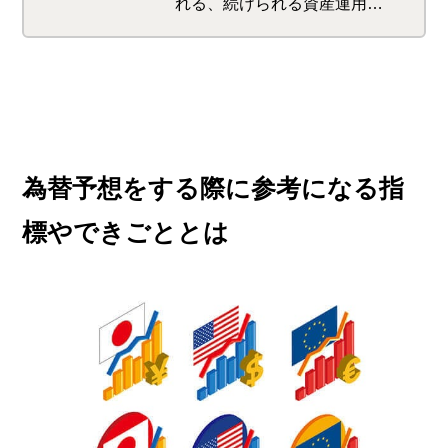
れる、続けられる資産運用の
サポートが特徴。 初めてで
も使いやすい商品が多く、楽
天ポイントをゲットできるサ
ービスも。 さらに楽天ポイ
ントを使っての投資で、楽天
市場でのお買い物時のポイン
為替予想をする際に参考になる指
トが最大＋1倍になります
標やできごととは