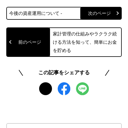
ファイナンシャルプランナーとして活動し、個
今後の資産運用について -
人・法人のお金に関する相談、北海道のテレビ番
組のコメンテーター、年間毎年約100件のセミナー
講師なども務める。趣味はジャザサイズ。健康と
家計管理の仕組みやラクラク続
お金、豊かなライフスタイルを実践・発信してい
ける方法を知って、簡単にお金
ます。
を貯める
https://fp-kane.com/
この記事をシェアする
@NICE4611
このライターの記事一覧を見る