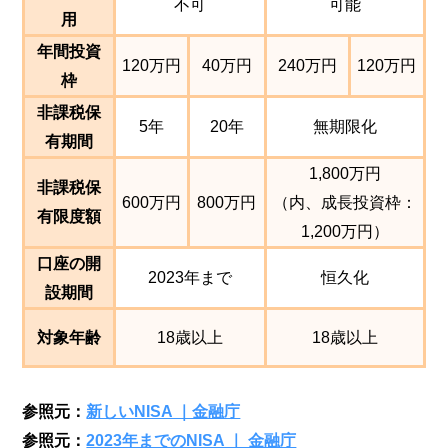
不可
可能
用
年間投資
120万円
40万円
240万円
120万円
枠
非課税保
5年
20年
無期限化
有期間
1,800万円
非課税保
600万円
800万円
（内、成長投資枠：
有限度額
1,200万円）
口座の開
2023年まで
恒久化
設期間
対象年齢
18歳以上
18歳以上
参照元：
新しいNISA ｜金融庁
参照元：
2023年までのNISA ｜ 金融庁