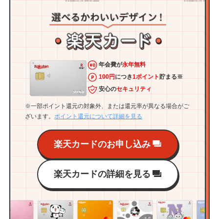
年会費が
永年無料
100円
につき
1ポイント
貯まる※
安心の
セキュリティ
※一部ポイント還元の対象外、または還元率が異なる場合がご
ざいます。
ポイント還元について詳細を見る
楽天カードのお申し込み
楽天カードの詳細を見る