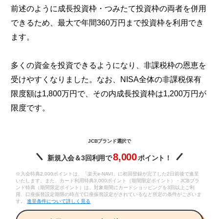
前述のように成長投資枠・つみたて投資枠の両者を併用
できるため、最大で年間360万円まで投資枠を利用でき
ます。
多くの資金を投資できるようになり、非課税枠の恩恵を
受けやすくなりました。なお、NISA全体の非課税保有
限度額は1,800万円で、その内成長投資枠は1,200万円が
限度です。
JCBブランド選択で
8,000
新規入会＆3回利用で
ポイント！
※入会特典2,000ポイントは、「楽天e-NAVI」に初回登録が完了した2日前後で進呈
いたします。また、カード利用特典3,000ポイント（期間限定ポイント）・JCBブラ
ンド特典（期間限定ポイント）は、対象期間にカードショッピングを3回以上ご利
用、口座振替設定期限の時点で口座振替設定がされているなど所定の条件がございま
す。
進呈条件について詳しく見る