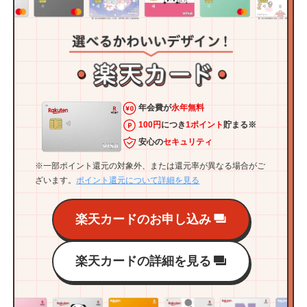
年会費が
永年無料
100円
につき
1ポイント
貯まる※
安心の
セキュリティ
※一部ポイント還元の対象外、または還元率が異なる場合がご
ざいます。
ポイント還元について詳細を見る
楽天カードのお申し込み
楽天カードの詳細を見る