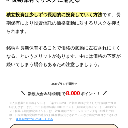
積立投資は少しずつ長期的に投資していく方法
です。長
期保有により投資信託の価格変動に対するリスクを抑え
られます。
銘柄を長期保有することで価格の変動に左右されにくく
なる、というメリットがあります。中には価格の下落が
続いてしまう場合もあるため注意しましょう。
JCBブランド選択で
8,000
新規入会＆3回利用で
ポイント！
※入会特典2,000ポイントは、「楽天e-NAVI」に初回登録が完了した2日前後で進呈
いたします。また、カード利用特典3,000ポイント（期間限定ポイント）・JCBブラ
ンド特典（期間限定ポイント）は、対象期間にカードショッピングを3回以上ご利
用、口座振替設定期限の時点で口座振替設定がされているなど所定の条件がございま
す。
進呈条件について詳しく見る