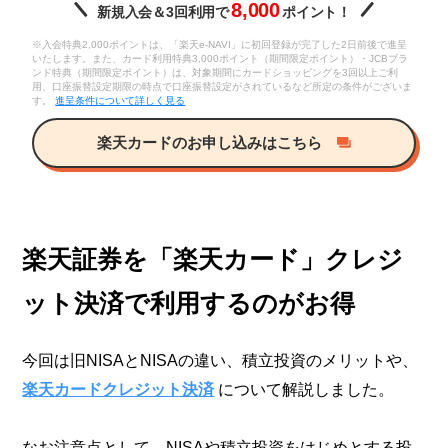
8,000
新規入会＆3回利用で
ポイント！
※入会特典2,000ポイントは、「楽天e-NAVI」に初回登録が完了した2日前後で進呈
いたします。また、カード利用特典3,000ポイント（期間限定ポイント）・JCBブラ
ンド特典（期間限定ポイント）は、対象期間にカードショッピングを3回以上ご利
用、口座振替設定期限の時点で口座振替設定がされているなど所定の条件がございま
す。
進呈条件について詳しく見る
楽天カードのお申し込みはこちら
楽天証券を「楽天カード」クレジ
ット決済で利用するのがお得
今回は旧NISAとNISAの違い、積立投資のメリットや、
楽天カードクレジット決済
について解説しました。
なお注意点として、NISAや積立投資をはじめとする投