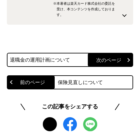
※本著者は楽天カード株式会社の委託を
受け、本コンテンツを作成しておりま
す。
FP2級技能士｜元保育士
金融分野を中心に執筆しているWebライター。 保
育士時代に多くのワーキングママと関わる中、お
金の問題の重大さを痛感しました。 お金の悩みに
退職金の運用計画について
深く寄り添える記事を執筆します。
このライターの記事一覧を見る
保険見直しについて
この記事をシェアする