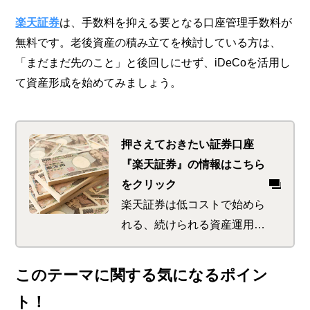
楽天証券
は、手数料を抑える要となる口座管理手数料が
無料です。老後資産の積み立てを検討している方は、
「まだまだ先のこと」と後回しにせず、iDeCoを活用し
て資産形成を始めてみましょう。
押さえておきたい証券口座
『楽天証券』の情報はこちら
をクリック
楽天証券は低コストで始めら
れる、続けられる資産運用の
サポートが特徴。 初めてで
も使いやすい商品が多く、楽
このテーマに関する気になるポイン
天ポイントをゲットできるサ
ト！
ービスも。 さらに楽天ポイ