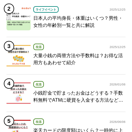
ライフイベント
2025/12/25
日本人の平均身長・体重はいくつ？男性・
女性の年齢別一覧と共に解説
生活
2025/12/25
大量小銭の両替方法や手数料は？お得な活
用方もあわせて紹介
生活
2026/01/06
小銭貯金で貯まったお金はどうする？手数
料無料でATMに硬貨を入金する方法など紹
介
生活
2026/06/06
楽天カードの限度額はいくら？一時的に上