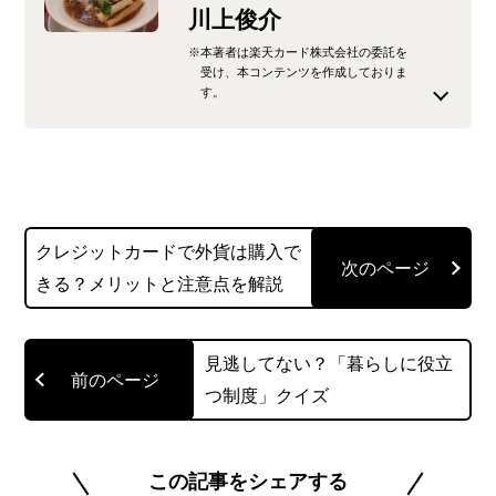
川上俊介
※本著者は楽天カード株式会社の委託を
受け、本コンテンツを作成しておりま
す。
不動産広告の営業マンを経て、現在はフリーラン
スのライターとして活動中。 クレジットカードに
関する知識を分かりやすく伝えることを目指して
います。 私生活でもいろいろなクレジットカード
クレジットカードで外貨は購入で
を使い分けながら、自分にとって最適な使い方を
きる？メリットと注意点を解説
模索中。毎月貯まっていくポイントを見ながらそ
の使い方を考えるのが、ひそかな楽しみです。趣
味はラーメンの食べ歩きです。
見逃してない？「暮らしに役立
つ制度」クイズ
このライターの記事一覧を見る
この記事をシェアする