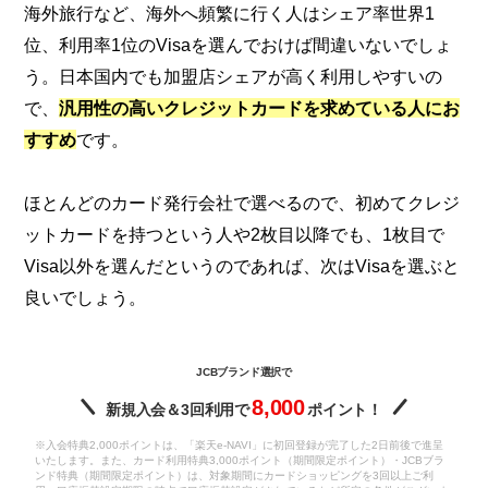
海外旅行など、海外へ頻繁に行く人はシェア率世界1
位、利用率1位のVisaを選んでおけば間違いないでしょ
う。日本国内でも加盟店シェアが高く利用しやすいの
で、
汎用性の高いクレジットカードを求めている人にお
すすめ
です。
ほとんどのカード発行会社で選べるので、初めてクレジ
ットカードを持つという人や2枚目以降でも、1枚目で
Visa以外を選んだというのであれば、次はVisaを選ぶと
良いでしょう。
JCBブランド選択で
8,000
新規入会＆3回利用で
ポイント！
※入会特典2,000ポイントは、「楽天e-NAVI」に初回登録が完了した2日前後で進呈
いたします。また、カード利用特典3,000ポイント（期間限定ポイント）・JCBブラ
ンド特典（期間限定ポイント）は、対象期間にカードショッピングを3回以上ご利