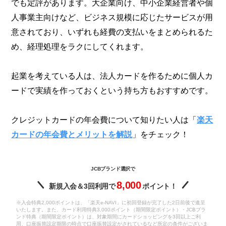
でも定評があります。大企業向け、中小企業経営者や個
人事業主向けなど、ビジネス規模に応じたサービスが用
意されており、いずれも経費の支払いをまとめられるた
め、経理処理をラクにしてくれます。
起業を考えている人は、法人カードを作るために個人カ
ードで実績を作っておくという持ち方もおすすめです。
クレジットカードの年会費について知りたい人は「
楽天
カードの年会費とメリットを解説
」をチェック！
JCBブランド選択で
8,000
新規入会＆3回利用で
ポイント！
※入会特典2,000ポイントは、「楽天e-NAVI」に初回登録が完了した2日前後で進呈
いたします。また、カード利用特典3,000ポイント（期間限定ポイント）・JCBブラ
ンド特典（期間限定ポイント）は、対象期間にカードショッピングを3回以上ご利
用、口座振替設定期限の時点で口座振替設定がされているなど所定の条件がございま