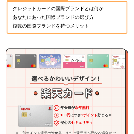
クレジットカードの国際ブランドとは何か
あなたにあった国際ブランドの選び方
複数の国際ブランドを持つメリット
年会費が
永年無料
100円
につき
1ポイント
貯まる※
安心の
セキュリティ
※一部ポイント還元の対象外、または還元率が異なる場合がご