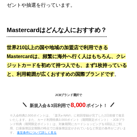
ゼントや抽選を行っています。
Mastercardはどんな人におすすめ？
世界210以上の国や地域の加盟店で利用できる
Mastercardは、頻繁に海外へ行く人はもちろん、クレ
ジットカードを初めて持つ人でも、まず1枚持っている
と、利用範囲が広くおすすめの国際ブランド
です
。
JCBブランド選択で
8,000
新規入会＆3回利用で
ポイント！
※入会特典2,000ポイントは、「楽天e-NAVI」に初回登録が完了した2日前後で進呈
いたします。また、カード利用特典3,000ポイント（期間限定ポイント）・JCBブラ
ンド特典（期間限定ポイント）は、対象期間にカードショッピングを3回以上ご利
用、口座振替設定期限の時点で口座振替設定がされているなど所定の条件がございま
す。
進呈条件について詳しく見る