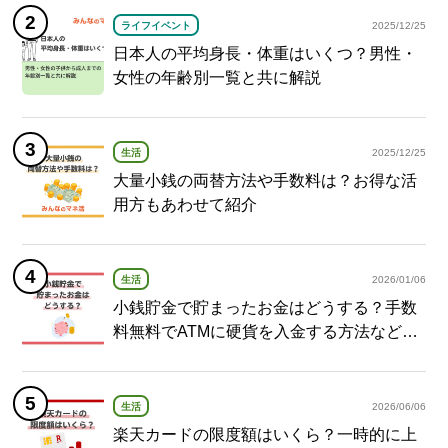
ライフイベント
2025/12/25
日本人の平均身長・体重はいくつ？男性・
女性の年齢別一覧と共に解説
生活
2025/12/25
大量小銭の両替方法や手数料は？お得な活
用方もあわせて紹介
生活
2026/01/06
小銭貯金で貯まったお金はどうする？手数
料無料でATMに硬貨を入金する方法など紹
介
生活
2026/06/06
楽天カードの限度額はいくら？一時的に上