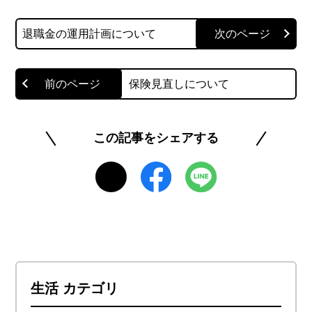
IT（プログラミング、IT転職、受託案件）、金融
退職金の運用計画について
（投資、税金、クレジットカード、保険）など。
このライターの記事一覧を見る
保険見直しについて
この記事をシェアする
生活 カテゴリ