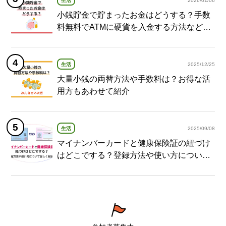
生活
2026/01/06
小銭貯金で貯まったお金はどうする？手数
料無料でATMに硬貨を入金する方法など紹
介
生活
2025/12/25
大量小銭の両替方法や手数料は？お得な活
用方もあわせて紹介
生活
2025/09/08
マイナンバーカードと健康保険証の紐づけ
はどこでする？登録方法や使い方について
詳しく解説！