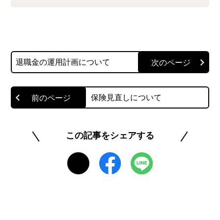
元金融系SE。現在はフリーランスとして、Webラ
イティング、Webディレクター業務、受託開発、
などで生計を立てている。主な執筆ジャンルは
IT（プログラミング、IT転職、受託案件）、金融
退職金の運用計画について
（投資、税金、クレジットカード、保険）など。
このライターの記事一覧を見る
保険見直しについて
この記事をシェアする