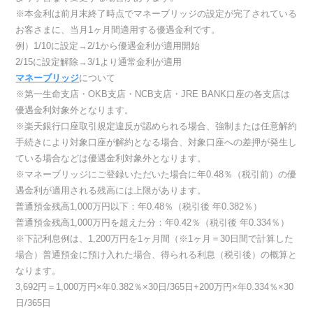
※本金利は前月末終了時点でマネーブリッジの設定が完了されている
お客さまに、当月1ヶ月間適用する優遇金利です。
例）1/10に設定→2/1から優遇金利が適用開始
2/15に設定解除→3/1より通常金利が適用
マネーブリッジ
について
※第一生命支店・OKB支店・NCB支店・JRE BANK口座の各支店は
優遇金利対象外となります。
※楽天銀行口座取引規定違反が認められる場合、強制または任意解約
手続きにより対象口座が解約となる場合、対象口座への差押が発生し
ている場合などは優遇金利対象外となります。
※マネーブリッジにご登録いただいた場合に年0.48％（税引前）の優
遇金利が適用される残高には上限があります。
普通預金残高1,000万円以下：年0.48％（税引後 年0.382％）
普通預金残高1,000万円を超えた分：年0.42％（税引後 年0.334％）
※下記利息例は、1,200万円を1ヶ月間（※1ヶ月＝30日間で計算した
場合）普通預金に預け入れた場合、得られる利息（税引後）の概算と
なります。
3,692円＝1,000万円×年0.382％×30日/365日+200万円×年0.334％×30
日/365日