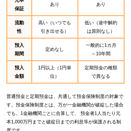
あり
あり
保証
流動
高い（いつでも
低い（途中解約
性
引き出せる）
は原則なし）
預入
一般的に1カ月
定めなし
期間
～10年間
預入
1円以上（1円単
定期預金の種類
金額
位）
で異なる
普通預金と定期預金は、共通して預金保険制度の対象で
す。預金保険制度とは、万が一金融機関が破綻した場合
でも、1金融機関ごとに合算して、 預金者1人当たり元
本1,000万円までと破綻日までの利息等が保護される制
度です。