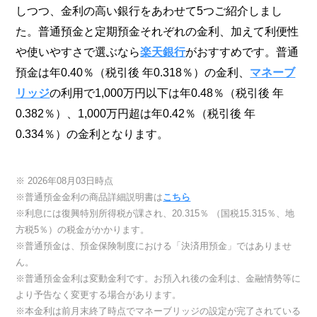
しつつ、金利の高い銀行をあわせて5つご紹介しまし
た。普通預金と定期預金それぞれの金利、加えて利便性
や使いやすさで選ぶなら
楽天銀行
がおすすめです。普通
預金は年0.40％（税引後 年0.318％）の金利、
マネーブ
リッジ
の利用で1,000万円以下は年0.48％（税引後 年
0.382％）、1,000万円超は年0.42％（税引後 年
0.334％）の金利となります。
※ 2026年08月03日時点
※普通預金金利の商品詳細説明書は
こちら
※利息には復興特別所得税が課され、20.315％ （国税15.315％、地
方税5％）の税金がかかります。
※普通預金は、預金保険制度における「決済用預金」ではありませ
ん。
※普通預金金利は変動金利です。お預入れ後の金利は、金融情勢等に
より予告なく変更する場合があります。
※本金利は前月末終了時点でマネーブリッジの設定が完了されている