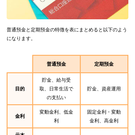
普通預金と定期預金の特徴を表にまとめると以下のよう
になります。
普通預金
定期預金
貯金、給与受
目的
取、日常生活で
貯金、資産運用
の支払い
変動金利、低金
固定金利・変動
金利
利
金利、高金利
元本