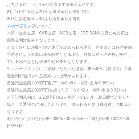
お客さまに、当月1ヶ月間適用する優遇金利です。
例）1/10に設定→2/1から優遇金利が適用開始
2/15に設定解除→3/1より通常金利が適用
マネーブリッジ
について
※第一生命支店・OKB支店・NCB支店・JRE BANK口座の各支店は
優遇金利対象外となります。
※楽天銀行口座取引規定違反が認められる場合、強制または任意解約
手続きにより対象口座が解約となる場合、対象口座への差押が発生し
ている場合などは優遇金利対象外となります。
※マネーブリッジにご登録いただいた場合に年0.48％（税引前）の優
遇金利が適用される残高には上限があります。
普通預金残高1,000万円以下：年0.48％（税引後 年0.382％）
普通預金残高1,000万円を超えた分：年0.42％（税引後 年0.334％）
※下記利息例は、1,200万円を1ヶ月間（※1ヶ月＝30日間で計算した
場合）普通預金に預け入れた場合、得られる利息（税引後）の概算と
なります。
3,692円＝1,000万円×年0.382％×30日/365日+200万円×年0.334％×30
日/365日