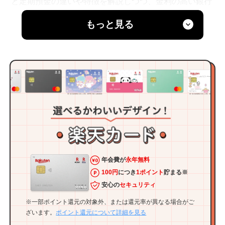
と定期預金の違いや特徴を解説しつつ、金利の高い銀行
を5つご紹介していきます。預金口座の違いや銀行の金
もっと見る
利を知って、賢く使い分けをしていきましょう。
年会費が
永年無料
100円
につき
1ポイント
貯まる※
安心の
セキュリティ
※一部ポイント還元の対象外、または還元率が異なる場合がご
ざいます。
ポイント還元について詳細を見る