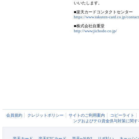
いいたします。
■楽天カードコンタクトセンター
https://www.rakuten-card.co.jp/contac
■株式会社自重堂
http://www.jichodo.co.jp/
会員規約
クレジットポリシー
サイトのご利用案内
コピーライト
ングおよびテロ資金供与対策に関す
楽天カード
楽天ETCカード
楽天e-NAVI
リボ払い
キャッシ