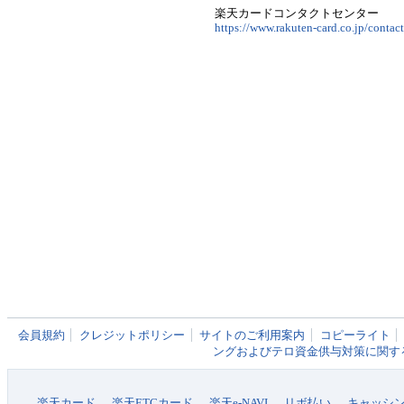
楽天カードコンタクトセンター
https://www.rakuten-card.co.jp/contac
会員規約
クレジットポリシー
サイトのご利用案内
コピーライト
ングおよびテロ資金供与対策に関す
楽天カード
楽天ETCカード
楽天e-NAVI
リボ払い
キャッシ