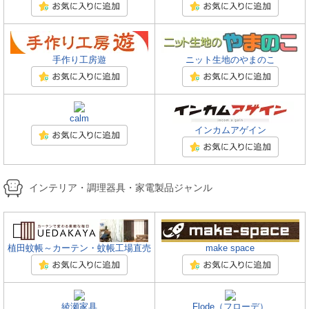
手作り工房遊
ニット生地のやまのこ
calm
インカムアゲイン
インテリア・調理器具・家電製品ジャンル
植田蚊帳～カーテン・蚊帳工場直売
make space
綾瀬家具
Flode（フローデ）