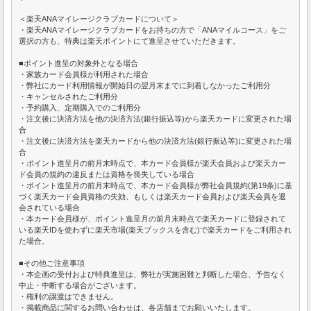
＜楽天ANAマイレージクラブカードについて＞
・楽天ANAマイレージクラブカードをお持ちの方で「ANAマイルコース」をご
選択の方も、特典は楽天ポイントにて進呈させていただきます。
■ポイント進呈の対象外となる場合
・家族カード会員様が利用された場合
・弊社にカード利用情報が開始日の翌月末までに到着しなかったご利用分
・キャンセルされたご利用分
・予約購入、定期購入でのご利用分
・注文後に決済方法を他の決済方法(銀行振込等)から楽天カードに変更された場
合
・注文後に決済方法を楽天カードから他の決済方法(銀行振込等)に変更された場
合
・ポイント進呈月の前月末時点で、本カード会員様が楽天会員および楽天カー
ド会員の規約の違反または資格を喪失している場合
・ポイント進呈月の前月末時点で、本カード会員様が弊社会員規約(第19条)に基
づく楽天カード会員資格の失効、もしくは楽天カード会員および楽天会員を退
会されている場合
・本カード会員様が、ポイント進呈月の前月末時点で楽天カードに登録されて
いる楽天IDを使わずに楽天市場(楽天ブックスを含む)で楽天カードをご利用され
た場合。
■その他ご注意事項
・本企画の受付および特典進呈は、弊社が実施困難と判断した場合、予告なく
中止・中断する場合がございます。
・権利の譲渡はできません。
・掲載商品に関するお問い合わせは、各店舗までお願いいたします。