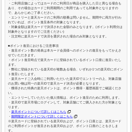
・ご利用店舗によってはカードのご利用日が商品を購入した日と異なる場合も
あり、その場合はカードご利用期間のご利用であっても対象外となりますの
で、あらかじめご了承ください。
・エントリーと楽天カードのご利用の順番は問いません。期間中に両方が行わ
れていれば、ポイント進呈条件の対象となります。
・対象金額は楽天カードで決済された金額のみとなります。(ポイント利用分は
対象外となりますのでご注意ください)
・注文時に楽天カードで決済を選択された場合のみ対象となります。
■ポイント進呈におけるご注意事項
・進呈ポイント数の発表は本カード会員様へのポイントの進呈をもってかえさ
せていただきます。
・ポイント進呈時点で楽天カードに登録されているポイント口座に進呈いたし
ます。
・弊社に登録されている楽天IDが複数ある場合、いずれか1つの楽天IDにポイン
ト進呈いたします。
・楽天カードご入会時にご利用いただいた楽天IDでエントリーの上、対象店舗
のお買い物は同一の楽天IDで楽天カード決済が必要となります。
・獲得された特典の楽天ポイントは、ポイント獲得・履歴画面でご確認くださ
い。
・エントリーしていただいた個人情報は、ポイント進呈のために利用します。
・楽天IDで楽天市場にログインして、対象店舗にてご購入された方が対象とな
ります。
・
楽天ポイントについて詳しくはこちら
・
期間限定ポイントについて詳しくはこちら
※楽天カードに登録されている楽天IDおよび、ポイント口座とは、楽天カード
のご利用ポイントが進呈される楽天IDおよび、ポイント口座のことをさしま
す。