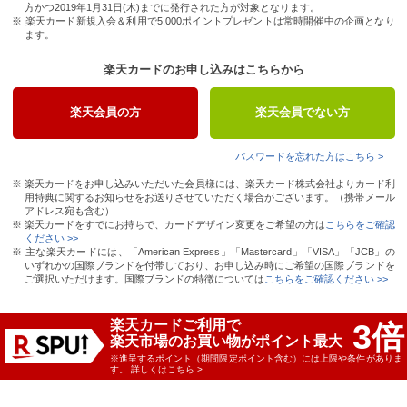
方かつ2019年1月31日(木)までに発行された方が対象となります。
※ 楽天カード新規入会＆利用で
5,000
ポイントプレゼントは常時開催中の企画となり
ます。
楽天カードのお申し込みはこちらから
楽天会員の方
楽天会員でない方
パスワードを忘れた方はこちら >
※ 楽天カードをお申し込みいただいた会員様には、楽天カード株式会社よりカード利
用特典に関するお知らせをお送りさせていただく場合がございます。（携帯メール
アドレス宛も含む）
※ 楽天カードをすでにお持ちで、カードデザイン変更をご希望の方は
こちらをご確認
ください >>
※ 主な楽天カードには、「American Express」「Mastercard」「VISA」「JCB」の
いずれかの国際ブランドを付帯しており、お申し込み時にご希望の国際ブランドを
ご選択いただけます。国際ブランドの特徴については
こちらをご確認ください >>
楽天カードご利用で
3
倍
楽天市場のお買い物がポイント最大
※進呈するポイント（期間限定ポイント含む）には上限や条件がありま
す。
詳しくはこちら >