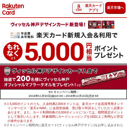
楽天カード
楽天市場へ
アプリ
※2 キャンペーン期間：
2018年11月30日(金)10:00～2018年12月10日(月)9:59
※1
5,000
ポイントのうち、入会特典2,000ポイントは、楽天カード会員様専用オンラ
インサービス「楽天e-NAVI」に会員登録後、受け取り申請をしていただく必要が
あります。また、カード利用特典の
3,000
ポイントについては、期間限定ポイント
として進呈いたします。対象期間にカードショッピングを1回以上ご利用など所定
の条件があります。
※2 キャンペーン期間内に楽天カード(ヴィッセル神戸デザイン)をお申し込みされた