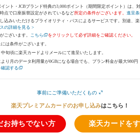
0ポイント・JCBブランド特典の3,000ポイント（期間限定ポイント）は
時点で口座振替設定がされているなど
所定の条件がございます。
進呈条
し込みいただけるプライオリティ・パスによるサービスです。別途、楽天e
スの詳細を見る >
がございます。
こちら
を
クリック
して必ず詳細をご確認ください。
呈には条件がございます。
月中旬頃に楽天カードよりメールにて進呈いたします。
より月のデータ利用量が0GBになる場合でも、プラン料金が最大980円（
を確認する
事前にご準備いただくもの
楽天プレミアムカードのお申し込み
はこちら！
だお持ちでない方
楽天カードを