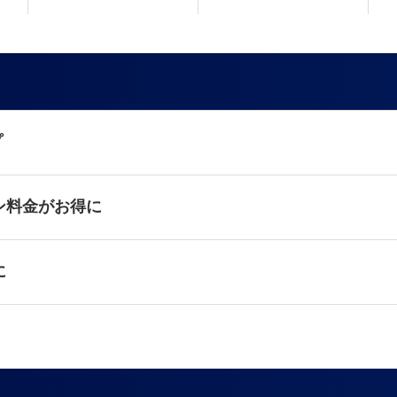
プ
ン料金がお得に
に