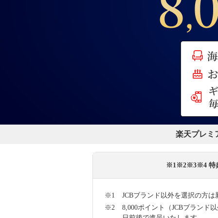
楽天プレミ
※1※2※3※4
JCBブランド以外を選択の方は
8,000ポイント（JCBブラン
日前後で進呈いたします。