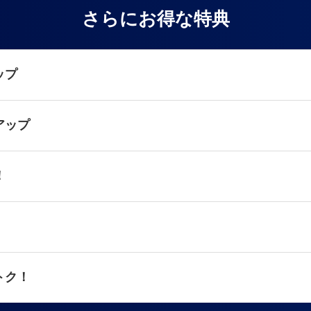
さらにお得な特典
ップ
アップ
！
トク！