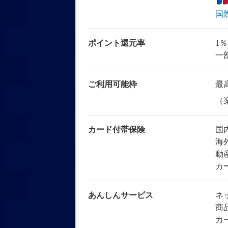
国
ポイント還元率
1
一
ご利用可能枠
最高
（
カード付帯保険
国
海
動
カ
あんしんサービス
ネ
商
カ