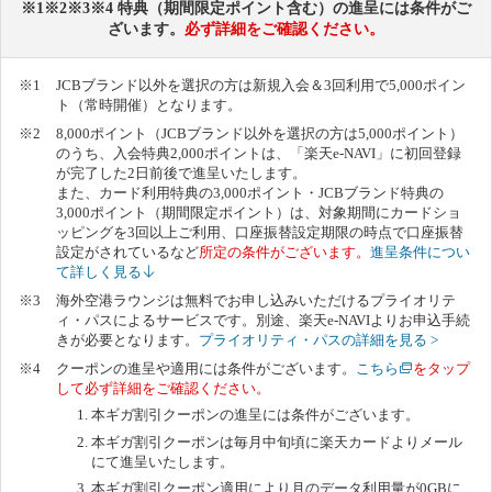
※1※2※3※4 特典（期間限定ポイント含む）の進呈には条件がご
ざいます。
必ず詳細をご確認ください。
JCBブランド以外を選択の方は新規入会＆3回利用で5,000ポイン
ト（常時開催）となります。
8,000ポイント（JCBブランド以外を選択の方は5,000ポイント）
のうち、入会特典2,000ポイントは、「楽天e-NAVI」に初回登録
が完了した2日前後で進呈いたします。
また、カード利用特典の3,000ポイント・JCBブランド特典の
3,000ポイント（期間限定ポイント）は、対象期間にカードショ
ッピングを3回以上ご利用、口座振替設定期限の時点で口座振替
設定がされているなど
所定の条件がございます。
進呈条件につい
て詳しく見る
海外空港ラウンジは無料でお申し込みいただけるプライオリテ
ィ・パスによるサービスです。別途、楽天e-NAVIよりお申込手続
きが必要となります。
プライオリティ・パスの詳細を見る >
クーポンの進呈や適用には条件がございます。
こちら
を
タップ
して必ず詳細をご確認ください。
本ギガ割引クーポンの進呈には条件がございます。
本ギガ割引クーポンは毎月中旬頃に楽天カードよりメール
にて進呈いたします。
本ギガ割引クーポン適用により月のデータ利用量が0GBに