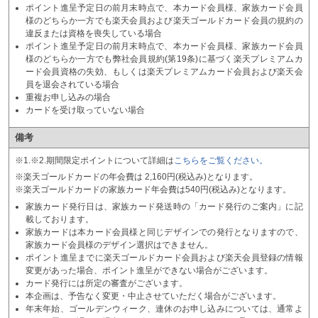
ポイント進呈予定日の前月末時点で、本カード会員様、家族カード会員
様のどちらか一方でも楽天会員および楽天ゴールドカード会員の規約の
違反または資格を喪失している場合
ポイント進呈予定日の前月末時点で、本カード会員様、家族カード会員
様のどちらか一方でも弊社会員規約(第19条)に基づく楽天プレミアムカ
ード会員資格の失効、もしくは楽天プレミアムカード会員および楽天会
員を退会されている場合
重複お申し込みの場合
カードを受け取っていない場合
備考
※1.※2.期間限定ポイントについて詳細は
こちらをご覧ください。
※楽天ゴールドカードの年会費は 2,160円(税込み)となります。
※楽天ゴールドカードの家族カード年会費は540円(税込み)となります。
家族カード発行日は、家族カード発送時の「カード発行のご案内」に記
載しております。
家族カードは本カード会員様と同じデザインでの発行となりますので、
家族カード会員様のデザイン選択はできません。
ポイント進呈までに楽天ゴールドカード会員および楽天会員登録の情報
変更があった場合、ポイント進呈ができない場合がございます。
カード発行には所定の審査がございます。
本企画は、予告なく変更・中止させていただく場合がございます。
年末年始、ゴールデンウィーク、連休のお申し込みについては、通常よ