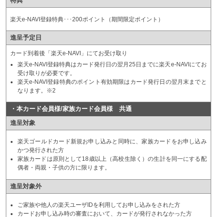
特典
楽天e-NAVI登録特典･･･200ポイント（期間限定ポイント）
進呈予定日
カード到着後「楽天e-NAVI」にてお受け取り
楽天e-NAVI登録特典はカード発行日の翌月25日までに楽天e-NAVIにてお
受け取りが必要です。
楽天e-NAVI登録特典のポイント有効期限はカード発行日の翌月末までと
なります。※2
・本カード会員様/家族カード会員様 共通
進呈対象
楽天ゴールドカード新規お申し込みと同時に、家族カードをお申し込み
かつ発行された方
家族カードは原則として18歳以上（高校生除く）の生計を同一にする配
偶者・両親・子供の方に限ります。
進呈対象外
ご家族や他人の楽天ユーザIDを利用してお申し込みをされた方
カードお申し込み時の審査において、カードが発行されなかった方