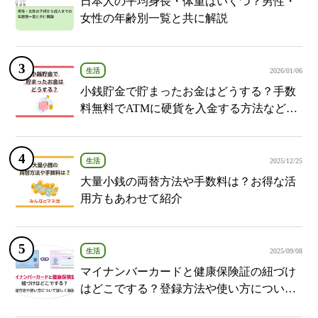
日本人の平均身長・体重はいくつ？男性・
女性の年齢別一覧と共に解説
生活
2026/01/06
小銭貯金で貯まったお金はどうする？手数
料無料でATMに硬貨を入金する方法など紹
介
生活
2025/12/25
大量小銭の両替方法や手数料は？お得な活
用方もあわせて紹介
生活
2025/09/08
マイナンバーカードと健康保険証の紐づけ
はどこでする？登録方法や使い方について
詳しく解説！