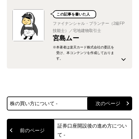
この記事を書いた人
ファイナンシャル・プランナー（2級FP
技能士）／宅地建物取引士
宮島ムー
※本著者は楽天カード株式会社の委託を
受け、本コンテンツを作成しておりま
す。
関西に住む子育て中の主婦です。 お金や不動産に
興味があり、日商簿記1級・FP2級・宅建などの資
格を独学で取得しました。 記事ではなるべく専門
用語を使わず、わかりやすく説明するよう心がけ
株の買い方について -
ています。
https://muumemo.com/
証券口座開設後の進め方につい
て -
@muumemo