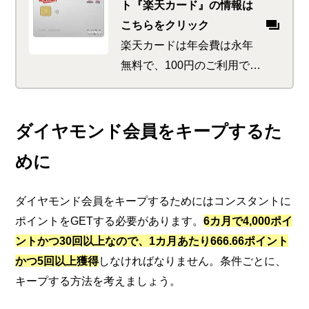
ト『楽天カード』の情報は
こちらをクリック
楽天カードは年会費は永年
無料で、100円のご利用で1
円相当の楽天ポイントが貯
まります。楽天市場の利用
ではポイントが最大3倍と、
ダイヤモンド会員をキープするた
ポイントサービスが充実。
めに
女性向けのカードや豊富な
デザインカードもご用意。
ダイヤモンド会員をキープするためにはコンスタントに
ポイントをGETする必要があります。
6カ月で4,000ポイ
ントかつ30回以上なので、1カ月あたり666.66ポイント
かつ5回以上獲得
しなければなりません。条件ごとに、
キープする方法を考えましょう。