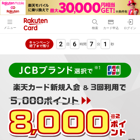
メニュー
検索
カード申込
ログイン
2
6
7
0
キャンペーン
日
時間
分
秒
終了
残り
まで