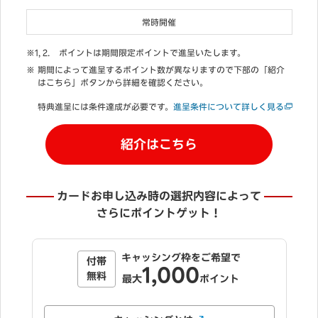
常時開催
ポイントは期間限定ポイントで進呈いたします。
期間によって進呈するポイント数が異なりますので下部の「紹介
はこちら」ボタンから詳細を確認ください。
特典進呈には条件達成が必要です。
進呈条件について詳しく見る
紹介はこちら
カードお申し込み時の選択内容によって
さらにポイントゲット！
「自動
キャッシング枠をご希望で
付帯
1,000
無料
最
最大
ポイント
「