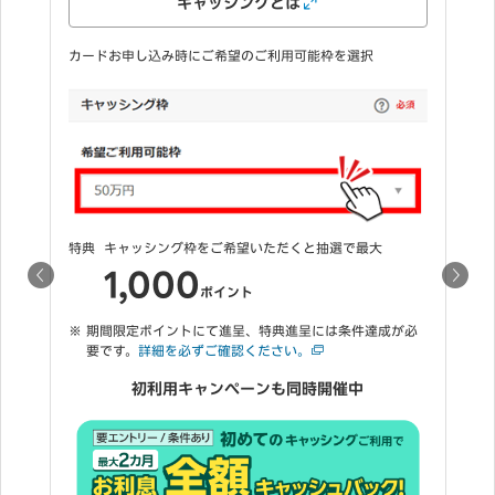
キャッシングとは
カードお申し込
ードお申し込み時にご希望のご利用可能枠を選択
特典1
ご登録い
典
キャッシング枠をご希望いただくと抽選で最大
2,0
1,000
ポイント
期間限定ポイントにて進呈、特典進呈には条件達成が必
特典2
カードを6
要です。
詳細を必ずご確認ください。
3,
初利用キャンペーンも同時開催中
期間限定ポイ
要です。
詳細