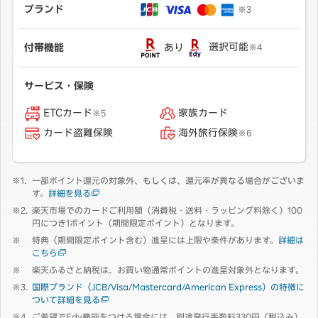
ブランド
※3
あり
選択可能
付帯機能
※4
サービス・保険
ETCカード
家族カード
※5
カード盗難保険
海外旅行保険
※6
一部ポイント還元の対象外、もしくは、還元率が異なる場合がございま
す。
詳細を見る
楽天市場でのカードご利用額（消費税・送料・ラッピング料除く）100
円につき1ポイント（期間限定ポイント）となります。
特典（期間限定ポイント含む）進呈には上限や条件があります。
詳細は
こちら
楽天ふるさと納税は、お買い物通常ポイントの進呈対象外となります。
国際ブランド（JCB/Visa/Mastercard/American Express）の特徴に
ついて詳細を見る
ご希望でEdy機能をつける場合には、別途発行手数料330円（税込み）