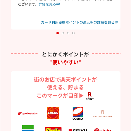
ございます。
詳細を見る
合
む
楽
見る
カード利用獲得ポイントの還元率の詳細を見る
り
とにかくポイントが
"使いやすい"
街のお店で楽天ポイントが
使える、貯まる
このマークが目印▶