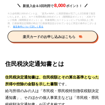
8,000
新規入会＆3回利用で
ポイント！
※入会特典2,000ポイントは、「楽天e-NAVI」に初回登録が完了した2日前後で進呈
いたします。また、カード利用特典3,000ポイント（期間限定ポイント）・JCBブラ
ンド特典（期間限定ポイント）は、対象期間にカードショッピングを3回以上ご利
用、口座振替設定期限の時点で口座振替設定がされているなど所定の条件がございま
す。
進呈条件について詳しく見る
楽天カードのお申し込みはこちら
住民税決定通知書とは
住民税決定通知書は、住民税額とその算出基準となった
所得や控除の金額を示した書類
です。
給与所得のみの人は「市民税・県民税特別徴収税額決定
通知書」、そのほかの個人事業主などは「市民税・県民
税税額決定通知書」が正式名称です。