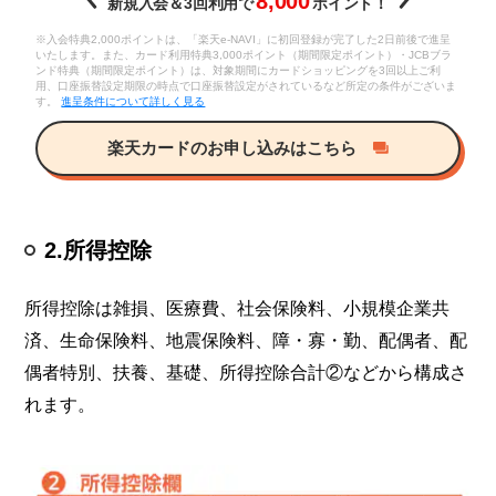
8,000
新規入会＆3回利用で
ポイント！
※入会特典2,000ポイントは、「楽天e-NAVI」に初回登録が完了した2日前後で進呈
いたします。また、カード利用特典3,000ポイント（期間限定ポイント）・JCBブラ
ンド特典（期間限定ポイント）は、対象期間にカードショッピングを3回以上ご利
用、口座振替設定期限の時点で口座振替設定がされているなど所定の条件がございま
す。
進呈条件について詳しく見る
楽天カードのお申し込みはこちら
2.所得控除
所得控除は雑損、医療費、社会保険料、小規模企業共
済、生命保険料、地震保険料、障・寡・勤、配偶者、配
偶者特別、扶養、基礎、所得控除合計②などから構成さ
れます。