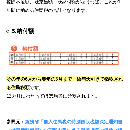
控除不足額、既充当額、既納付額がなければ、これが1
年間に納める住民税の合計となります。
5.納付額
その年の6月から翌年の5月まで、給与天引きで徴収され
る住民税額
です。
12カ月にわたってほぼ均等に分割されます。
参照元：
総務省「個人住民税の特別徴収税額決定通知書
（納税義務者用）の記載内容に係る秘匿措置の促進（概