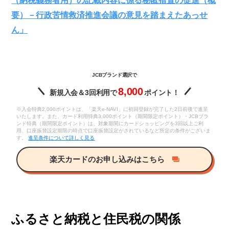
要）－行政苦情救済推進会議の意見を踏まえたあっせ
ん」
JCBブランド選択で
8,000
新規入会＆3回利用で
ポイント！
※入会特典2,000ポイントは、「楽天e-NAVI」に初回登録が完了した2日前後で進呈
いたします。また、カード利用特典3,000ポイント（期間限定ポイント）・JCBブラ
ンド特典（期間限定ポイント）は、対象期間にカードショッピングを3回以上ご利
用、口座振替設定期限の時点で口座振替設定がされているなど所定の条件がございま
す。
進呈条件について詳しく見る
楽天カードのお申し込みはこちら
ふるさと納税と住民税の関係