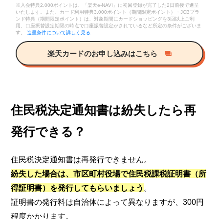
※入会特典2,000ポイントは、「楽天e-NAVI」に初回登録が完了した2日前後で進呈
いたします。また、カード利用特典3,000ポイント（期間限定ポイント）・JCBブラ
ンド特典（期間限定ポイント）は、対象期間にカードショッピングを3回以上ご利
用、口座振替設定期限の時点で口座振替設定がされているなど所定の条件がございま
す。
進呈条件について詳しく見る
楽天カードのお申し込みはこちら
住民税決定通知書は紛失したら再
発行できる？
住民税決定通知書は再発行できません。
紛失した場合は、市区町村役場で住民税課税証明書（所
得証明書）を発行してもらいましょう
。
証明書の発行料は自治体によって異なりますが、300円
程度かかります。