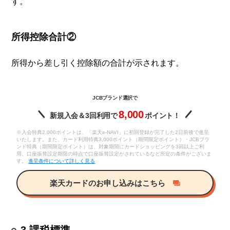
す。
所得控除合計②
所得から差し引く控除額の合計が示されます。
JCBブランド選択で
8,000
新規入会＆3回利用で
ポイント！
※入会特典2,000ポイントは、「楽天e-NAVI」に初回登録が完了した2日前後で進呈
いたします。また、カード利用特典3,000ポイント（期間限定ポイント）・JCBブラ
ンド特典（期間限定ポイント）は、対象期間にカードショッピングを3回以上ご利
用、口座振替設定期限の時点で口座振替設定がされているなど所定の条件がございま
す。
進呈条件について詳しく見る
楽天カードのお申し込みはこちら