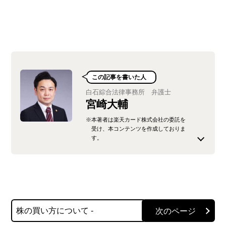
この記事を書いた人
白石綜合法律事務所 弁護士
宮崎大輔
※本著者は楽天カード株式会社の委託を
受け、本コンテンツを作成しておりま
す。
2013年3月、青山学院大学法科大学院修了。同年9
月、司法試験合格。2014年12月、弁護士登録し、
白石綜合法律事務所入所。企業の顧問を務める関
係から、企業の労務問題を得意とするほか、刑事
株の買い方について -
事件や債権回収事件、金融関係事件、企業合併事
件など幅広い案件を手掛けている。近年は、イン