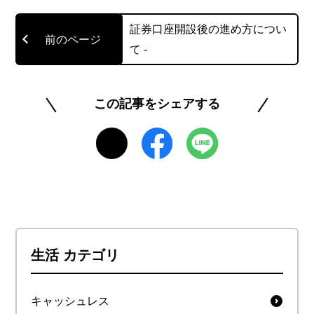
ターネット上の誹謗中傷問題に積極的に取り組ん
証券口座開設後の進め方につい
でいる。
て -
http://顧問弁護士.com/
この記事をシェアする
https://www.lastmessage.rip/overview/consultation/consultatio
faq/
https://m.youtube.com/watch?v=8ppVIXTR23g
このライターの記事一覧を見る
生活 カテゴリ
キャッシュレス