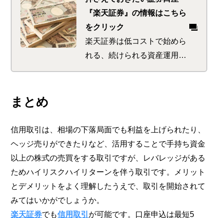
『楽天証券』の情報はこちら
をクリック
楽天証券は低コストで始めら
れる、続けられる資産運用の
サポートが特徴。 初めてで
も使いやすい商品が多く、楽
天ポイントをゲットできるサ
まとめ
ービスも。 さらに楽天ポイ
ントを使っての投資で、楽天
信用取引は、相場の下落局面でも利益を上げられたり、
市場でのお買い物時のポイン
ヘッジ売りができたりなど、活用することで手持ち資金
トが最大＋1倍になります
以上の株式の売買をする取引ですが、レバレッジがある
ためハイリスクハイリターンを伴う取引です。メリット
とデメリットをよく理解したうえで、取引を開始されて
みてはいかがでしょうか。
楽天証券
でも
信用取引
が可能です。口座申込は最短5