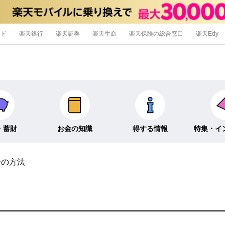
ード
楽天銀行
楽天証券
楽天生命
楽天保険の総合窓口
楽天Edy
・蓄財
お金の知識
得する情報
特集・イ
金の方法
信託
経済キーワード
ポイ活・節約術
特集
外貨預金
そのほか
キャンペーン
インタビュ
そのほか投資