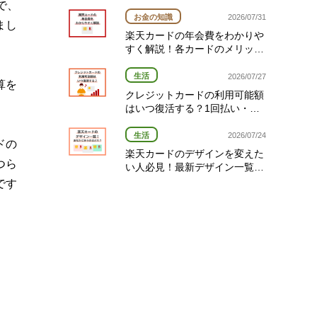
経費や期限を解説
で、
お金の知識
2026/07/31
まし
楽天カードの年会費をわかりや
すく解説！各カードのメリット
と選び方
生活
2026/07/27
算を
クレジットカードの利用可能額
はいつ復活する？1回払い・分
割払い・リボ払い別の復活タイ
ミング完全ガイド
生活
2026/07/24
ドの
楽天カードのデザインを変えた
つら
い人必見！最新デザイン一覧と
変更方法を解説
です