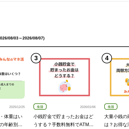
6/08/03～2026/08/07)
生活
生活
2025/12/25
2026/01/06
・体重はい
小銭貯金で貯まったお金はど
大量小銭の
の年齢別一
うする？手数料無料でATMに
は？お得な