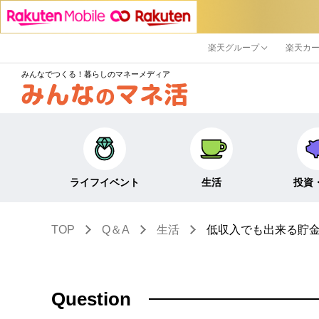
楽天グループ
楽天カ
みんなでつくる！暮らしのマネーメディア
ライフイベント
生活
投資
TOP
Q＆A
生活
低収入でも出来る貯
キャリア・働き方
キャッシュレス
株式・投資
結婚・出産・子育て・
節約・家計
定期預金・
教育
貯蓄
NISA
Question
生活・住まい
税金・控除・給付金
iDeCo・