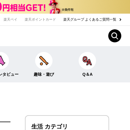
楽天ペイ
楽天ポイントカード
楽天グループ よくあるご質問一覧
ンタビュー
趣味・遊び
Q＆A
Fun！なこと
ライフイベント
ー
クイズ
生活
みんなのホンネ
投資・貯蓄
生活 カテゴリ
お金の知識