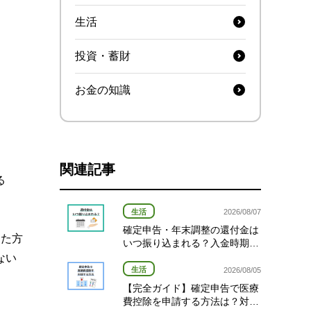
生活
投資・蓄財
お金の知識
関連記事
る
生活
2026/08/07
確定申告・年末調整の還付金は
った方
いつ振り込まれる？入金時期と
対象者を確認！
ない
生活
2026/08/05
【完全ガイド】確定申告で医療
費控除を申請する方法は？対象