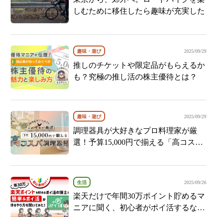
しむために移住したら趣味が充実した
趣味・遊び
2025/09/29
推しのチケットや限定品がもらえるか
も？究極の推し活の株主優待とは？
趣味・遊び
2025/09/29
調理器具が大好きなプロ料理家が厳
選！予算15,000円で揃える「高コスパ
調理器具」
生活
2025/09/26
楽天だけで年間30万ポイント貯めるマ
ニアに聞く、初心者がポイ活するなら