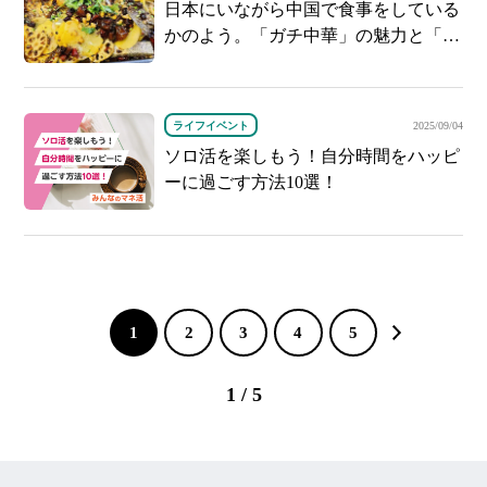
日本にいながら中国で食事をしている
かのよう。「ガチ中華」の魅力と「入
りやすさ別」お店紹介
ライフイベント
2025/09/04
ソロ活を楽しもう！自分時間をハッピ
ーに過ごす方法10選！
1
2
3
4
5
1 / 5