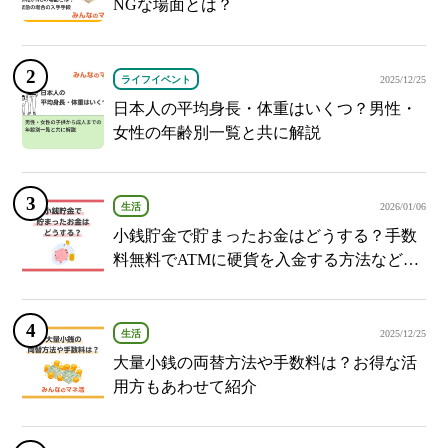
NGな場面とは？
ライフイベント
2025/12/25
日本人の平均身長・体重はいくつ？男性・
女性の年齢別一覧と共に解説
生活
2026/01/06
小銭貯金で貯まったお金はどうする？手数
料無料でATMに硬貨を入金する方法など紹
介
生活
2025/12/25
大量小銭の両替方法や手数料は？お得な活
用方もあわせて紹介