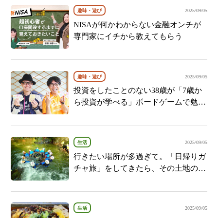
趣味・遊び
2025/09/05
NISAが何かわからない金融オンチが
専門家にイチから教えてもらう
趣味・遊び
2025/09/05
投資をしたことのない38歳が「7歳か
ら投資が学べる」ボードゲームで勉強
してみた
生活
2025/09/05
行きたい場所が多過ぎて。「日帰りガ
チャ旅」をしてきたら、その土地のこ
とが大好きになった話
生活
2025/09/05