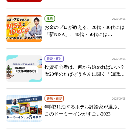
楽天カードがおすすめな理由
生活
2025/09/05
お金のプロが教える、20代・30代には
「新NISA」、40代・50代には
「iDeCo」がおすすめな理由
投資・蓄財
2025/09/05
投資初心者は、何から始めればいい？
歴20年のたぱぞうさんに聞く「知識ゼ
ロからの投資の始め方」
趣味・遊び
2025/09/05
年間311泊するホテル評論家が選ぶ、
このドーミーインがすごい2023