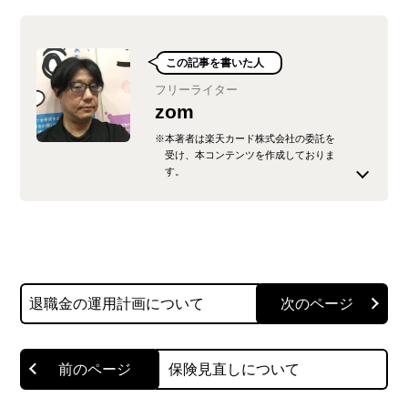
この記事を書いた人
フリーライター
zom
※本著者は楽天カード株式会社の委託を
受け、本コンテンツを作成しておりま
す。
元クレジットカード加入促進スタッフ→クレカ比
較記事ライター→キャッシュレスマイスターへと
変異中
トークイベント企画チーム "TO OURS TALK" を
退職金の運用計画について
2019年に立ち上げ
@zomzom1974
保険見直しについて
このライターの記事一覧を見る