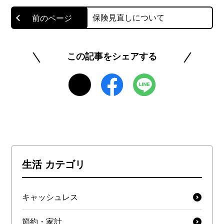
制度の解説まで、「お金の知っておきたい」を分
保険見直しについて
かりやすく噛み砕いてお届けします。
読者の皆様が、貯まったポイントで賢くお買い物
この記事をシェアする
を楽しみ、将来にわたって安心できるマネーリテ
ラシーを身につけられるよう、正確で信頼できる
情報発信に努めています。
https://www.rakuten-card.co.jp/minna-money/
このライターの記事一覧を見る
生活 カテゴリ
キャッシュレス
節約・家計