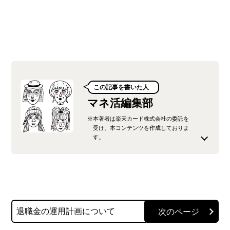
この記事を書いた人
マネ活編集部
※本著者は楽天カード株式会社の委託を
受け、本コンテンツを作成しておりま
す。
楽天カード株式会社が運営するオウンドメディ
ア、「みんなのマネ活」の公式編集チームです。
楽天カードをはじめとする楽天グループの金融サ
退職金の運用計画について
ービスに精通した社員が、最新のキャンペーン情
報から、生活に役立つ節約術、少し難しい法律や