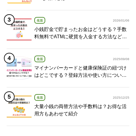
生活
2026/01/06
小銭貯金で貯まったお金はどうする？手数
料無料でATMに硬貨を入金する方法など紹
介
生活
2025/09/08
マイナンバーカードと健康保険証の紐づけ
はどこでする？登録方法や使い方について
詳しく解説！
生活
2025/12/25
大量小銭の両替方法や手数料は？お得な活
用方もあわせて紹介