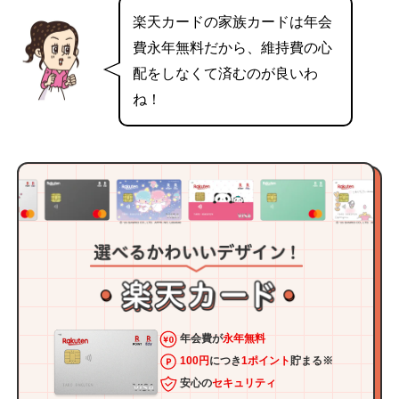
楽天カードの家族カードは年会
費永年無料だから、維持費の心
配をしなくて済むのが良いわ
ね！
年会費が
永年無料
100円
につき
1ポイント
貯まる※
安心の
セキュリティ