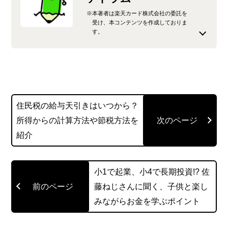
※本著者は楽天カード株式会社の委託を
受け、本コンテンツを作成しておりま
す。
クレジットカードやカードローンなどの金融メデ
ィアでの執筆歴8年のライター。クレジットカード
のお得な使いこなし方や知らないと損する注意点
など、身近なのに分かりづらいお金に関する知識
住民税の給与天引きはいつから？
をわかりやすくかみ砕いてお伝えします。
所得からの計算方法や節税方法を
紹介
このライターの記事一覧を見る
小1で起業、小4で長期投資!? 佐
藤ねじさんに聞く、子供と楽し
みながらお金を学ぶポイント