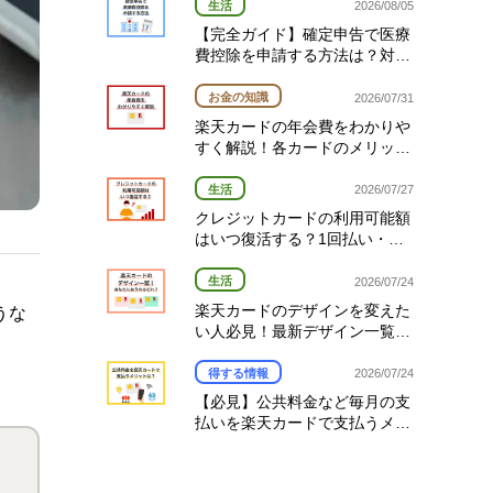
生活
2026/08/05
【完全ガイド】確定申告で医療
費控除を申請する方法は？対象
経費や期限を解説
お金の知識
2026/07/31
楽天カードの年会費をわかりや
すく解説！各カードのメリット
と選び方
生活
2026/07/27
クレジットカードの利用可能額
はいつ復活する？1回払い・分
割払い・リボ払い別の復活タイ
ミング完全ガイド
生活
2026/07/24
楽天カードのデザインを変えた
うな
い人必見！最新デザイン一覧と
変更方法を解説
得する情報
2026/07/24
【必見】公共料金など毎月の支
払いを楽天カードで支払うメリ
ットとは？