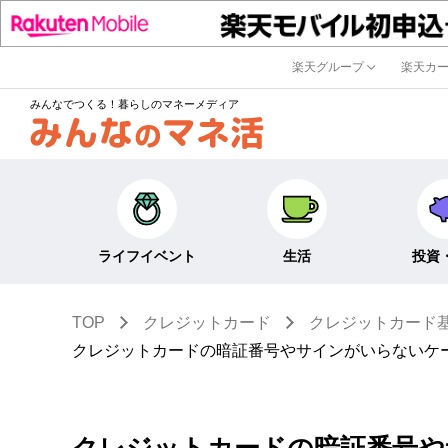
楽天グループ
楽天カ
みんなでつくる！暮らしのマネーメディア
ライフイベント
生活
投資
TOP
クレジットカード
クレジットカード
キャリア・働き方
キャッシュレス
株式・投資
クレジットカードの暗証番号やサインがいらないケ
結婚・出産・子育て・
節約・家計
定期預金・
教育
貯蓄
NISA
生活・住まい
税金・控除・給付金
iDeCo・
クレジットカードの暗証番号や