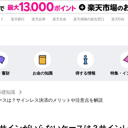
ード
楽天銀行
楽天証券
楽天生命
楽天保険の総合窓口
楽天Edy
・蓄財
お金の知識
得する情報
特集・イ
基礎知識
信託
経済キーワード
ポイ活・節約術
特集
ースは？サインレス決済のメリットや注意点を解説
外貨預金
そのほか
キャンペーン
インタビュ
そのほか投資
サインがいらないケースは？サイン