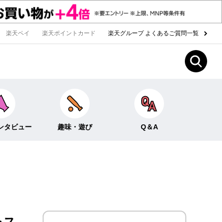
楽天ペイ
楽天ポイントカード
楽天グループ よくあるご質問一覧
ンタビュー
趣味・遊び
Q＆A
Fun！なこと
ライフイベント
ー
クイズ
生活
みんなのホンネ
投資・貯蓄
お金の知識
レス