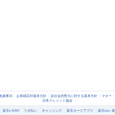
免責事項
お客様応対基本方針
反社会的勢力に対する基本方針
マネー・
日本クレジット協会
楽天e-NAVI
リボ払い
キャッシング
楽天カードアプリ
楽天toto