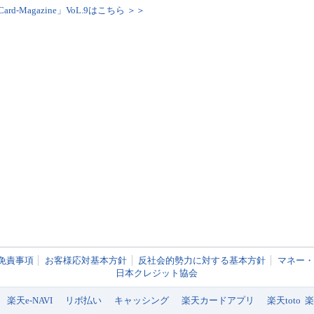
Card-Magazine」VoL.9はこちら ＞＞
免責事項
お客様応対基本方針
反社会的勢力に対する基本方針
マネー・
日本クレジット協会
楽天e-NAVI
リボ払い
キャッシング
楽天カードアプリ
楽天toto