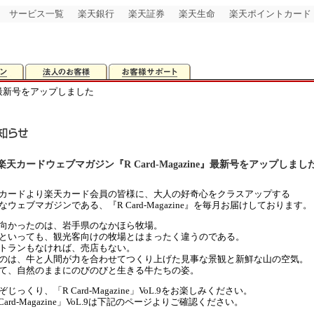
サービス一覧
楽天銀行
楽天証券
楽天生命
楽天ポイントカード
e』最新号をアップしました
楽天カードウェブマガジン『R Card-Magazine』最新号をアップしまし
カードより楽天カード会員の皆様に、大人の好奇心をクラスアップする
なウェブマガジンである、『R Card-Magazine』を毎月お届けしております。
向かったのは、岩手県のなかほら牧場。
といっても、観光客向けの牧場とはまったく違うのである。
トランもなければ、売店もない。
のは、牛と人間が力を合わせてつくり上げた見事な景観と新鮮な山の空気。
て、自然のままにのびのびと生きる牛たちの姿。
ぞじっくり、「R Card-Magazine」VoL.9をお楽しみください。
 Card-Magazine」VoL.9は下記のページよりご確認ください。