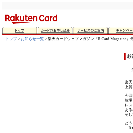
トップ
>
お知らせ一覧
> 楽天カードウェブマガジン『R Card-Magazin
楽天
上質
今回
牧場
レス
ある
そし
どう
「R