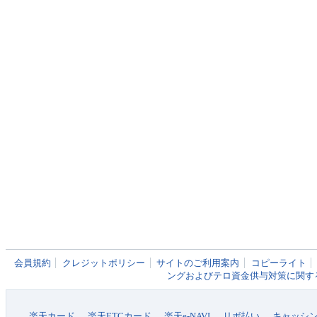
会員規約
クレジットポリシー
サイトのご利用案内
コピーライト
ングおよびテロ資金供与対策に関す
楽天カード
楽天ETCカード
楽天e-NAVI
リボ払い
キャッシ