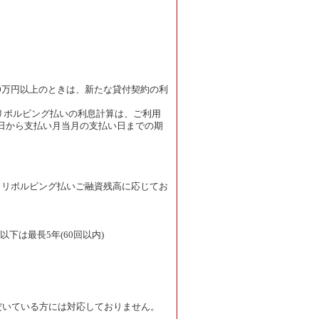
0万円以上のときは、新たな貸付契約の利
リボルビング払いの利息計算は、ご利用
日から支払い月当月の支払い日までの期
t)：リボルビング払いご融資残高に応じてお
下は最長5年(60回以内)
ただいている方には対応しておりません。