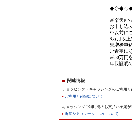
◆◇◆◇
※楽天e-
お申し込
※以前に
6カ月以
※増枠申
ご希望に
※50万
年収証明
関連情報
ショッピング・キャッシングのご利用可
ご利用可能額について
キャッシングご利用時のお支払い予定が
返済シミュレーションについて