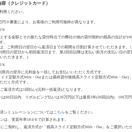
内容（クレジットカード）
利用ください。
0万円※審査により、お客様のご利用可能枠が異なります。
0％
とする金額とその新たな貸付時点での弊社の他の貸付契約の残高の合計が10
ます。
算は、ご利用日の翌日から返済日までの期間を日割計算させていただきます。
利用日の翌日から初回返済日まで、第2回目以降は支払い前月の支払い日の翌
いただきます。)
0％
利用月の翌月に元利金を一括してお支払いいただく方式です。
イド定額方式With・Outまたは最終貸付後残高スライド定額方式With・Ou
ただく方式です。
ご返済方式は1回払い(元利一括返済)となります。
60日以内、リボルビング払いは30万円以下は最長3年(36回以内)、100万円以
済シミュレーションについては
こちら
をご覧ください。
ンは、実質年率18.0％で計算されます。
以前にご契約し、返済方式が「残高スライド定額方式With・Out」をご選択い