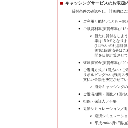
キャッシングサービスのお取扱
貸付条件の確認をし、計画的にご
ご利用可能枠／1万円～9
ご融資利率(実質年率)／18.
新たに貸付をしよう
率は15.0％となり
(1回払いの利息計
後第1回返済分はご
間を日割計算させて
遅延損害金(実質年率)／20.
ご返済方式／1回払い：ご
リボルビング払い(残高スラ
支払い金額を決定させてい
海外キャッシングの
ご返済期間・回数／1回払いは
担保・保証人／不要
返済シミュレーション／返
返済シミュレーショ
平成28年5月9日