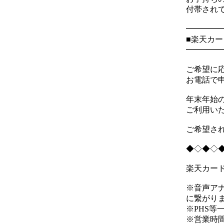
付帯され
━━━━
■楽天カ
━━━━
ご希望に
お電話で
年末年始
ご利用い
ご希望さ
◆◇◆◇
楽天カード
※音声ア
に繋がり
※PHS等一
※営業時間：