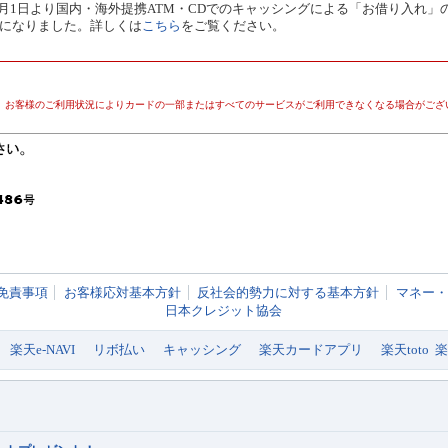
年1月1日より国内・海外提携ATM・CDでのキャッシングによる「お借り入れ
になりました。詳しくは
こちら
をご覧ください。
、お客様のご利用状況によりカードの一部またはすべてのサービスがご利用できなくなる場合がござ
免責事項
お客様応対基本方針
反社会的勢力に対する基本方針
マネー・
日本クレジット協会
楽天e-NAVI
リボ払い
キャッシング
楽天カードアプリ
楽天toto