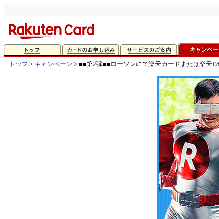
トップ
>
キャンペーン
> ■■第2弾■■ローソンにて楽天カードまたは楽天E